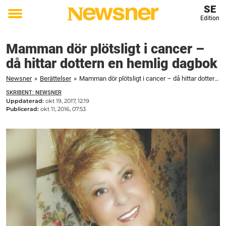
SE
Edition
Toggle
menu
Mamman dör plötsligt i cancer –
då hittar dottern en hemlig dagbok
Newsner
»
Berättelser
»
Mamman dör plötsligt i cancer – då hittar dottern en hemlig dagbok
SKRIBENT: NEWSNER
Uppdaterad:
okt 19, 2017, 12:19
Publicerad:
okt 11, 2016, 07:53