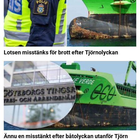
Lotsen misstänks för brott efter Tjörnolyckan
Ännu en misstänkt efter båtolyckan utanför Tjörn