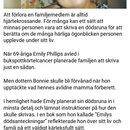
Att förlora en familjemedlem är alltid
hjärtekrossande. För många kan ett sätt att
minnas personen vara att skriva en dödsruna för att
berätta om de många härliga ögonblicken personen
upplevde under sitt liv.
När 69-åriga Emily Phillips avled i
bukspottkörtelcancer planerade familjen att skriva
just en sådan.
Men dottern Bonnie skulle bli förvånad när hon
upptäckte vad hennes avlidne mamma förberett.
I hemlighet hade Emily planerat sin dödsruna in i
minsta detalj och lämnat instruktioner på hur den
skulle skrivas. I en bok som hon kallade ”Emilys
dödsanteckningar” reflekterade hon över sitt liv och
familj på ett väldigt kärleksfullt sätt.