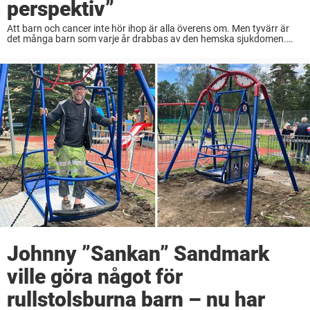
perspektiv”
Att barn och cancer inte hör ihop är alla överens om. Men tyvärr är
det många barn som varje år drabbas av den hemska sjukdomen.
Men det finns brinnande engagemang där ute som vill göra ...
Johnny ”Sankan” Sandmark
ville göra något för
rullstolsburna barn – nu har