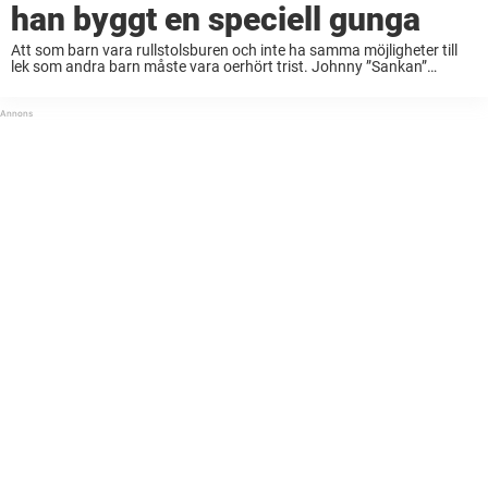
han byggt en speciell gunga
Att som barn vara rullstolsburen och inte ha samma möjligheter till
lek som andra barn måste vara oerhört trist. Johnny ”Sankan”
Sandmark bestämde sig för att dra sitt strå i stacken och ordna med
en ...