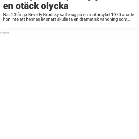
en otäck olycka
När 20-åriga Beverly Brodsky satte sig på en motorcykel 1970 anade
hon inte att hennes liv snart skulle ta en dramatisk vändning som
skulle förändra hennes tro och bli en historia som spridits över hela ...