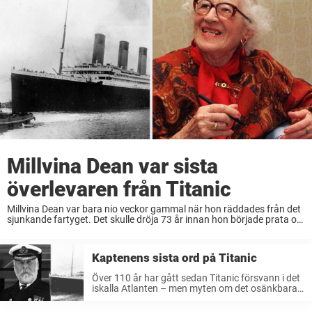
Millvina Dean var sista
överlevaren från Titanic
Millvina Dean var bara nio veckor gammal när hon räddades från det
sjunkande fartyget. Det skulle dröja 73 år innan hon började prata om
den tragiska händelsen – och2009, 97 år efter att Titanic sjönk ...
Kaptenens sista ord på Titanic
Över 110 år har gått sedan Titanic försvann i det
iskalla Atlanten – men myten om det osänkbara
skeppet lever vidare. Nu har helt nya 3D-bilder
gett världen en unik inblick i vraket – och ...