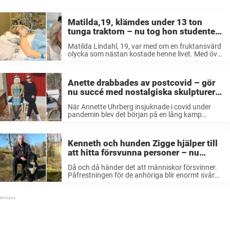
Matilda,19, klämdes under 13 ton
tunga traktorn – nu tog hon studenten
mot alla odds: ”Visste att jag skulle
Matilda Lindahl, 19, var med om en fruktansvärd
dö”
olycka som nästan kostade henne livet. Med över
50 frakturer såg läget dystert ut för henne. Men
bara månader senare var hon åter uppe på
benen och ...
Anette drabbades av postcovid – gör
nu succé med nostalgiska skulpturer
av återbrukat material
När Annette Uhrberg insjuknade i covid under
pandemin blev det början på en lång kamp
tillbaka. För att hitta tillbaka till livet och försöka
sysselsätta sig under sjukskrivningen började
hon att ägna sig åt konsthantverk ...
Kenneth och hunden Zigge hjälper till
att hitta försvunna personer – nu
hjälps vi åt att hylla dessa hjältar!
Då och då händer det att människor försvinner.
Påfrestningen för de anhöriga blir enormt svår
och arbetet för att hitta personen, död eller
levande, blir oerhört viktig. När en person varit
försvunnen en längre tid ...