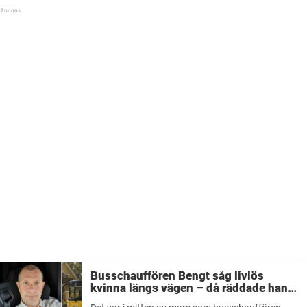
Busschauffören Bengt såg livlös
kvinna längs vägen – då räddade han
hennes liv: ”Största jag har gjort”