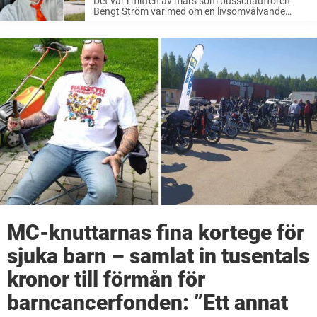
Det var i mitten av mars som busschauffören
Bengt Ström var med om en livsomvälvande
händelse. Efter att han sett en kvinna ligga
medvetslös vid en busshållplats så tvekade han
inte att rycka in – ...
MC-knuttarnas fina kortege för
sjuka barn – samlat in tusentals
kronor till förmån för
barncancerfonden: ”Ett annat