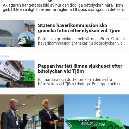
Åklagaren har gett sin bild av hur den dödliga båtolyckan nära Tjörn
gick till.Men enligt en expert är reglerna till sjöss snåriga och det kan
bli svårt att avgöra vem som bär ansvaret. Vid olyckan ...
Statens haverikommission ska
granska foton efter olyckan vid Tjörn
Foton ska granskas – och vittnen höras. Statens
haverikommission granskar nu dödsolyckan vid
Tjörn. Parallellt med polisens utredning av
båtolyckan vid Tjörn i förra veckan pågår också
en granskning från Statens haverikommission.
En fritidsbåt hamnade ...
Pappan har fått lämna sjukhuset efter
båtolyckan vid Tjörn
En mamma och dotter omkom i den svåra
båtolyckan vid Tjörn i tisdags. En pappa och son
har vårdats på sjukhus med svåra skador.Nu har
pappan fått lämna sjukhuset, rapporterar P4
Väst. Efter den svåra ...