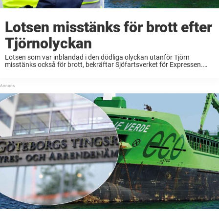
Lotsen misstänks för brott efter
Tjörnolyckan
Lotsen som var inblandad i den dödliga olyckan utanför Tjörn
misstänks också för brott, bekräftar Sjöfartsverket för Expressen.
Sedan tidigare sitter befälhavaren för det fartyg som kolliderade med
en fritidsbåt förra veckan häktad, misstänkt för ...