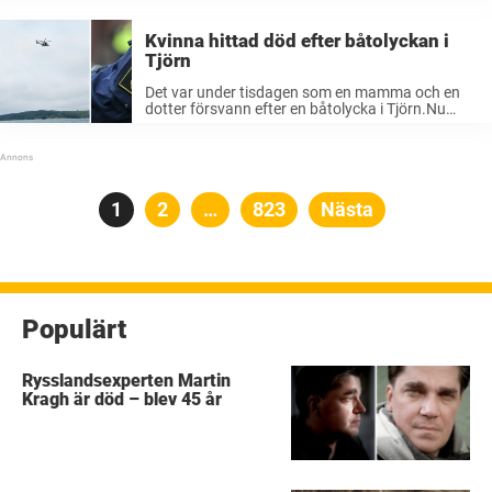
blivit säkrad – och nyss kom beskedet att
kaptenen på fartyget är anhållen ...
Kvinna hittad död efter båtolyckan i
Tjörn
Det var under tisdagen som en mamma och en
dotter försvann efter en båtolycka i Tjörn.Nu
under torsdagsförmiddagen meddelar polisen att
mamman hittats död. ”Sökinsatsen efter barnet
som saknas fortsätter alltjämt, bland annat i
samarbete ...
Sidnumrering
Sida
1
Sida
2
…
Sida
823
Nästa
för
inlägg
Populärt
Rysslandsexperten Martin
Kragh är död – blev 45 år