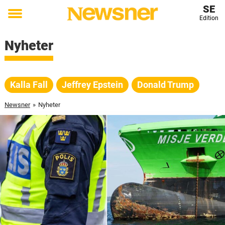
SE
Edition
Toggle
menu
Nyheter
Kalla Fall
Jeffrey Epstein
Donald Trump
Newsner
»
Nyheter