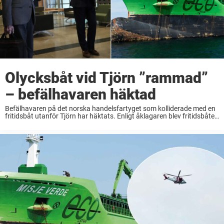
Olycksbåt vid Tjörn ”rammad”
– befälhavaren häktad
Befälhavaren på det norska handelsfartyget som kolliderade med en
fritidsbåt utanför Tjörn har häktats. Enligt åklagaren blev fritidsbåten
närmast överkörd. Enligt förundersökningen sögs den 7–8 meter
långa fritidsbåten ner under lastfartyget, vattenfylldes och sjönk
genast ...