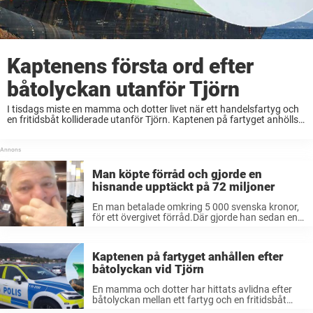
Kaptenens första ord efter
båtolyckan utanför Tjörn
I tisdags miste en mamma och dotter livet när ett handelsfartyg och
en fritidsbåt kolliderade utanför Tjörn. Kaptenen på fartyget anhölls
och häktades misstänkt för brott. Nu bryter han tystnaden.– En
fruktansvärd händelse, säger mannens ...
Man köpte förråd och gjorde en
hisnande upptäckt på 72 miljoner
En man betalade omkring 5 000 svenska kronor,
för ett övergivet förråd.Där gjorde han sedan en
hisnande upptäckt: Ett kassaskåp innehållande
72 miljoner kronor i kontanter. Dan Dotson, en
auktionsförrättare känd från tv-programmet
Kaptenen på fartyget anhållen efter
”Storage Wars”, ...
båtolyckan vid Tjörn
En mamma och dotter har hittats avlidna efter
båtolyckan mellan ett fartyg och en fritidsbåt
utanför Tjörn.Nu har svarta lådan från fartyget