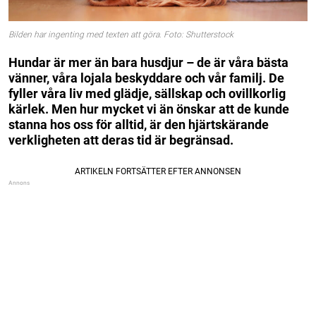
Bilden har ingenting med texten att göra. Foto: Shutterstock
Hundar är mer än bara husdjur – de är våra bästa
vänner, våra lojala beskyddare och vår familj. De
fyller våra liv med glädje, sällskap och ovillkorlig
kärlek. Men hur mycket vi än önskar att de kunde
stanna hos oss för alltid, är den hjärtskärande
verkligheten att deras tid är begränsad.