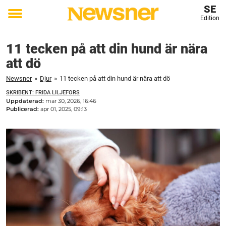
SE
Edition
Toggle
menu
11 tecken på att din hund är nära
att dö
Newsner
»
Djur
»
11 tecken på att din hund är nära att dö
SKRIBENT: FRIDA LILJEFORS
Uppdaterad:
mar 30, 2026, 16:46
Publicerad:
apr 01, 2025, 09:13