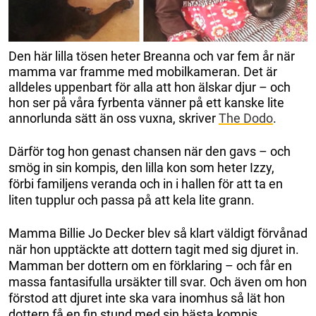
Den här lilla tösen heter Breanna och var fem år när
mamma var framme med mobilkameran. Det är
alldeles uppenbart för alla att hon älskar djur – och
hon ser på våra fyrbenta vänner på ett kanske lite
annorlunda sätt än oss vuxna, skriver
The Dodo
.
Därför tog hon genast chansen när den gavs – och
smög in sin kompis, den lilla kon som heter Izzy,
förbi familjens veranda och in i hallen för att ta en
liten tupplur och passa på att kela lite grann.
Mamma Billie Jo Decker blev så klart väldigt förvånad
när hon upptäckte att dottern tagit med sig djuret in.
Mamman ber dottern om en förklaring – och får en
massa fantasifulla ursäkter till svar. Och även om hon
förstod att djuret inte ska vara inomhus så lät hon
dottern få en fin stund med sin bästa kompis.