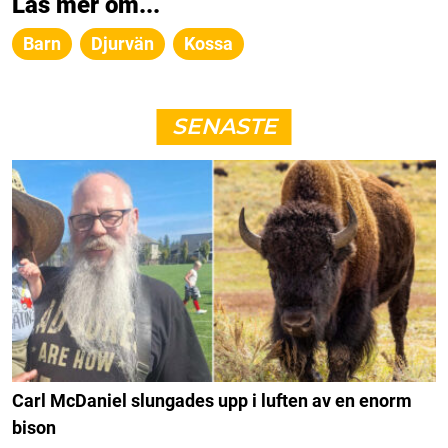
Läs mer om...
Barn
Djurvän
Kossa
SENASTE
Carl McDaniel slungades upp i luften av en enorm
bison