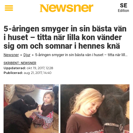
SE
Edition
Toggle
menu
5-åringen smyger in sin bästa vän
i huset – titta när lilla kon vänder
sig om och somnar i hennes knä
Newsner
»
Djur
»
5-åringen smyger in sin bästa vän i huset – titta när lilla kon vänder sig om och somnar i hennes knä
SKRIBENT: NEWSNER
Uppdaterad:
okt 19, 2017, 12:28
Publicerad:
aug 21, 2017, 14:40