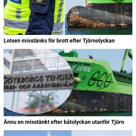
Lotsen misstänks för brott efter Tjörnolyckan
Ännu en misstänkt efter båtolyckan utanför Tjörn