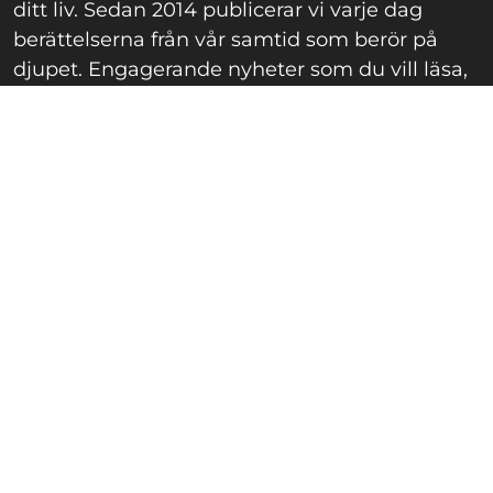
ditt liv. Sedan 2014 publicerar vi varje dag
berättelserna från vår samtid som berör på
djupet. Engagerande nyheter som du vill läsa,
dela och diskutera.
Om oss
Våra skribenter
Redaktionell policy
Privacy Policy
Kontakta oss
Annonsera hos oss
Nyheter
Familj
Guldkorn
Knep