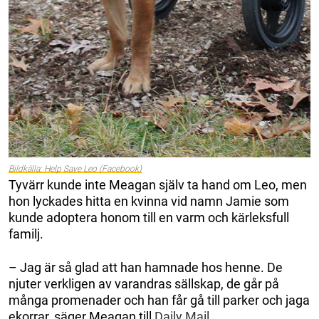
Bildkälla: Help Save Leo (Facebook)
Tyvärr kunde inte Meagan själv ta hand om Leo, men
hon lyckades hitta en kvinna vid namn Jamie som
kunde adoptera honom till en varm och kärleksfull
familj.
– Jag är så glad att han hamnade hos henne. De
njuter verkligen av varandras sällskap, de går på
många promenader och han får gå till parker och jaga
ekorrar, säger Meagan till
Daily Mail
.