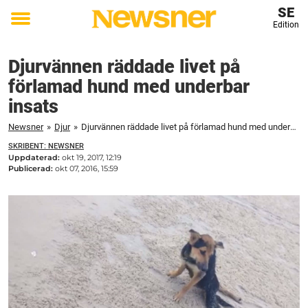
SE
Edition
Toggle
menu
Djurvännen räddade livet på
förlamad hund med underbar
insats
Newsner
»
Djur
»
Djurvännen räddade livet på förlamad hund med underbar insats
SKRIBENT: NEWSNER
Uppdaterad:
okt 19, 2017, 12:19
Publicerad:
okt 07, 2016, 15:59