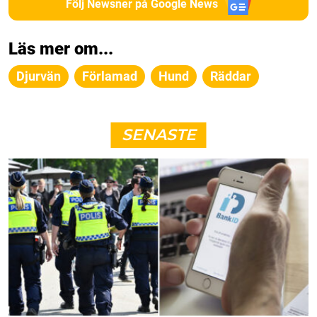
Följ Newsner på Google News
Läs mer om...
Djurvän
Förlamad
Hund
Räddar
SENASTE