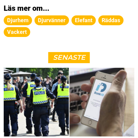
Läs mer om...
Djurhem
Djurvänner
Elefant
Räddas
Vackert
SENASTE