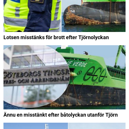
Lotsen misstänks för brott efter Tjörnolyckan
Ännu en misstänkt efter båtolyckan utanför Tjörn