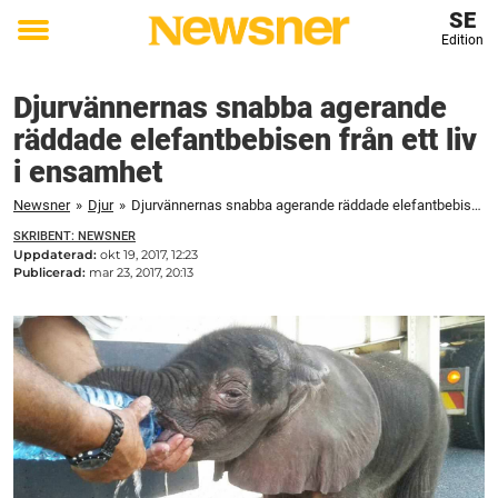
SE
Edition
Toggle
menu
Djurvännernas snabba agerande
räddade elefantbebisen från ett liv
i ensamhet
Newsner
»
Djur
»
Djurvännernas snabba agerande räddade elefantbebisen från ett liv i ensamhet
SKRIBENT: NEWSNER
Uppdaterad:
okt 19, 2017, 12:23
Publicerad:
mar 23, 2017, 20:13