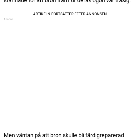
stannade för att bron framför deras ögon var trasig.
Men väntan på att bron skulle bli färdigreparerad