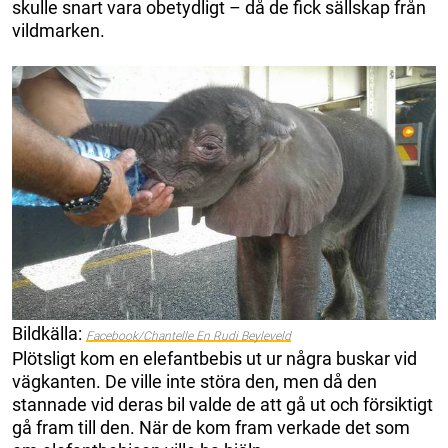
skulle snart vara obetydligt – då de fick sällskap från
vildmarken.
Bildkälla:
Facebook/Chantelle En Rudi Beyleveld
Plötsligt kom en elefantbebis ut ur några buskar vid
vägkanten. De ville inte störa den, men då den
stannade vid deras bil valde de att gå ut och försiktigt
gå fram till den. När de kom fram verkade det som