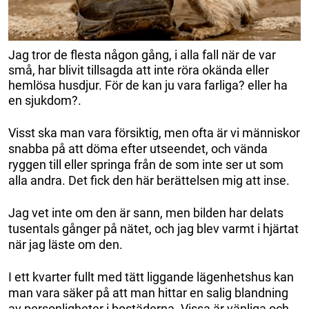
Jag tror de flesta någon gång, i alla fall när de var
små, har blivit tillsagda att inte röra okända eller
hemlösa husdjur. För de kan ju vara farliga? eller ha
en sjukdom?.
Visst ska man vara försiktig, men ofta är vi människor
snabba på att döma efter utseendet, och vända
ryggen till eller springa från de som inte ser ut som
alla andra. Det fick den här berättelsen mig att inse.
Jag vet inte om den är sann, men bilden har delats
tusentals gånger på nätet, och jag blev varmt i hjärtat
när jag läste om den.
I ett kvarter fullt med tätt liggande lägenhetshus kan
man vara säker på att man hittar en salig blandning
av personligheter i bostäderna. Vissa är vänliga och