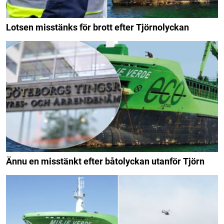
Lotsen misstänks för brott efter Tjörnolyckan
Ännu en misstänkt efter båtolyckan utanför Tjörn