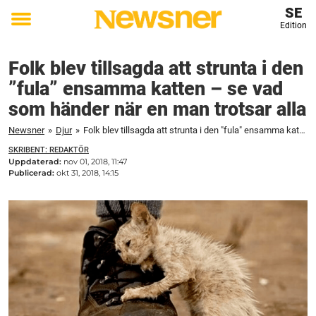
SE
Edition
Toggle
menu
Folk blev tillsagda att strunta i den
”fula” ensamma katten – se vad
som händer när en man trotsar alla
Newsner
»
Djur
»
Folk blev tillsagda att strunta i den "fula" ensamma katten – se vad som händer när en man trotsar alla
SKRIBENT: REDAKTÖR
Uppdaterad:
nov 01, 2018, 11:47
Publicerad:
okt 31, 2018, 14:15