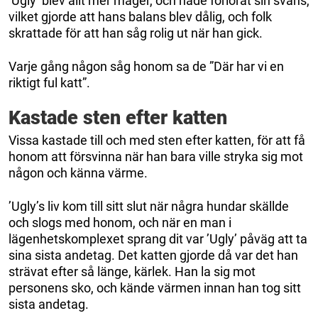
’Ugly’ blev allt mer mager, och hade förlorat sin svans,
vilket gjorde att hans balans blev dålig, och folk
skrattade för att han såg rolig ut när han gick.
Varje gång någon såg honom sa de ”Där har vi en
riktigt ful katt”.
Kastade sten efter katten
Vissa kastade till och med sten efter katten, för att få
honom att försvinna när han bara ville stryka sig mot
någon och känna värme.
’Ugly’s liv kom till sitt slut när några hundar skällde
och slogs med honom, och när en man i
lägenhetskomplexet sprang dit var ’Ugly’ påväg att ta
sina sista andetag. Det katten gjorde då var det han
strävat efter så länge, kärlek. Han la sig mot
personens sko, och kände värmen innan han tog sitt
sista andetag.