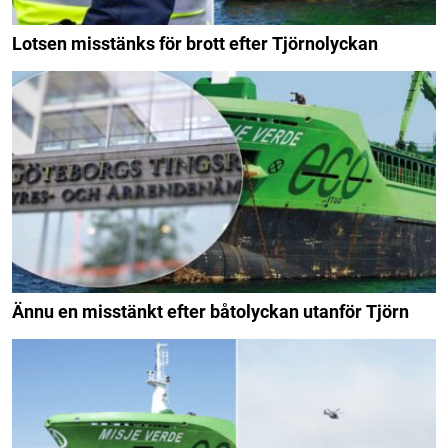
Lotsen misstänks för brott efter Tjörnolyckan
Ännu en misstänkt efter båtolyckan utanför Tjörn