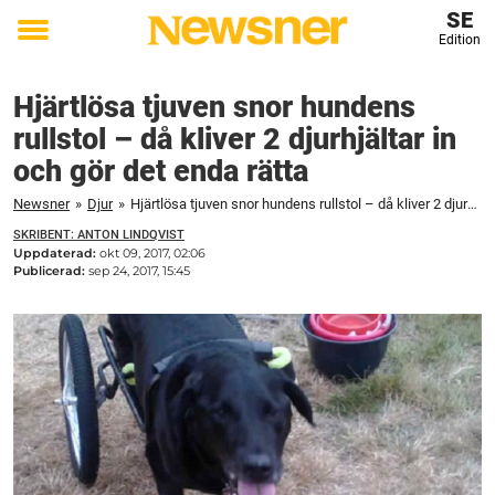
SE
Edition
Toggle
menu
Hjärtlösa tjuven snor hundens
rullstol – då kliver 2 djurhjältar in
och gör det enda rätta
Newsner
»
Djur
»
Hjärtlösa tjuven snor hundens rullstol – då kliver 2 djurhjältar in och gör det enda rätta
SKRIBENT: ANTON LINDQVIST
Uppdaterad:
okt 09, 2017, 02:06
Publicerad:
sep 24, 2017, 15:45