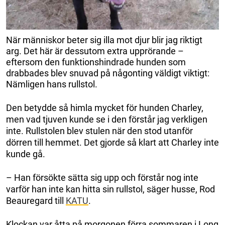
När människor beter sig illa mot djur blir jag riktigt
arg. Det här är dessutom extra upprörande –
eftersom den funktionshindrade hunden som
drabbades blev snuvad på någonting väldigt viktigt:
Nämligen hans rullstol.
Den betydde så himla mycket för hunden Charley,
men vad tjuven kunde se i den förstår jag verkligen
inte. Rullstolen blev stulen när den stod utanför
dörren till hemmet. Det gjorde så klart att Charley inte
kunde gå.
– Han försökte sätta sig upp och förstår nog inte
varför han inte kan hitta sin rullstol, säger husse, Rod
Beauregard till
KATU
.
Klockan var åtta på morgonen förra sommaren i Long