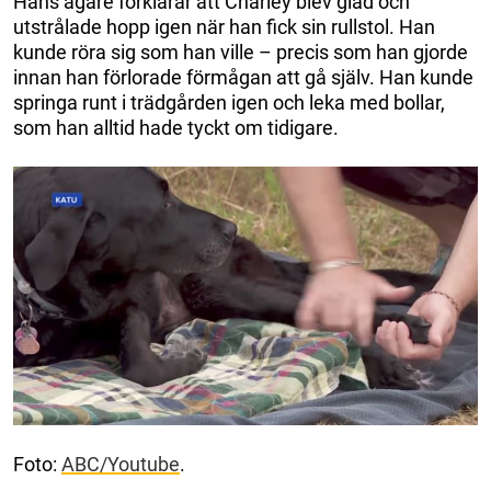
Hans ägare förklarar att Charley blev glad och
utstrålade hopp igen när han fick sin rullstol. Han
kunde röra sig som han ville – precis som han gjorde
innan han förlorade förmågan att gå själv. Han kunde
springa runt i trädgården igen och leka med bollar,
som han alltid hade tyckt om tidigare.
Foto:
ABC/Youtube
.