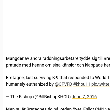
Mängder av andra räddningsarbetare tydde sig till B
pratade med henne om sina känslor och klappade he
Bretagne, last surviving K-9 that responded to World T
humanely euthanized by
@CFVFD
#khou11
pic.twit
— The Bishop (@BillBishopKHOU)
June 7, 2016
Men nu är Bretagnes tid på jorden över. Enligt
CNN
va