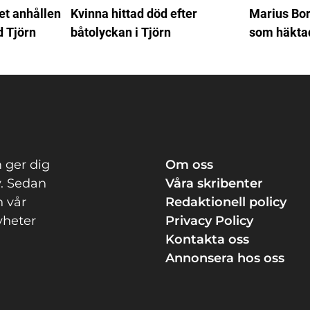
et anhållen
Kvinna hittad död efter
Marius Borg
d Tjörn
båtolyckan i Tjörn
som häkta
 ger dig
Om oss
v. Sedan
Våra skribenter
n vår
Redaktionell policy
yheter
Privacy Policy
Kontakta oss
Annonsera hos oss