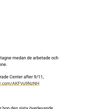
retagne medan de arbetade och
nne.
rade Center after 9/11,
ter.com/AKFVu9NzNH
r hon den sista överlevande