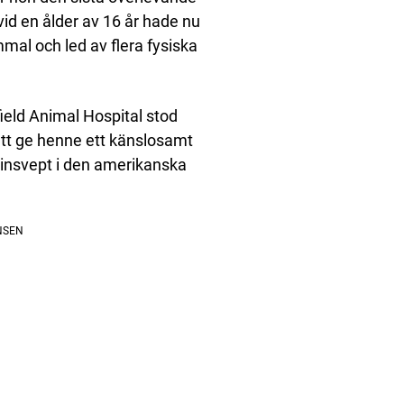
id en ålder av 16 år hade nu
mal och led av flera fysiska
field Animal Hospital stod
att ge henne ett känslosamt
n insvept i den amerikanska