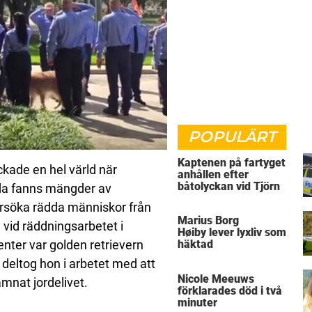
POPULÄRT
Kaptenen på fartyget
kade en hel värld när
anhållen efter
båtolyckan vid Tjörn
da fanns mängder av
försöka rädda människor från
Marius Borg
vid räddningsarbetet i
Høiby lever lyxliv som
ter var golden retrievern
häktad
 deltog hon i arbetet med att
Nicole Meeuws
mnat jordelivet.
förklarades död i två
minuter