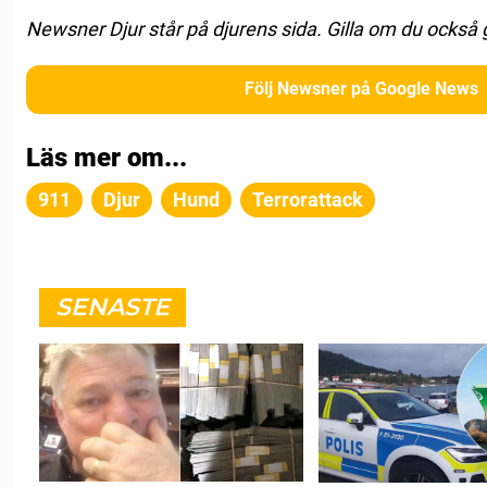
Newsner Djur står på djurens sida. Gilla om du också 
Följ Newsner på Google News
Läs mer om...
911
Djur
Hund
Terrorattack
SENASTE