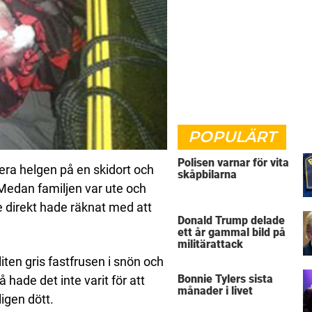
POPULÄRT
Polisen varnar för vita
dera helgen på en skidort och
skåpbilarna
 Medan familjen var ute och
e direkt hade räknat med att
Donald Trump delade
ett år gammal bild på
militärattack
liten gris fastfrusen i snön och
Bonnie Tylers sista
ade det inte varit för att
månader i livet
ligen dött.