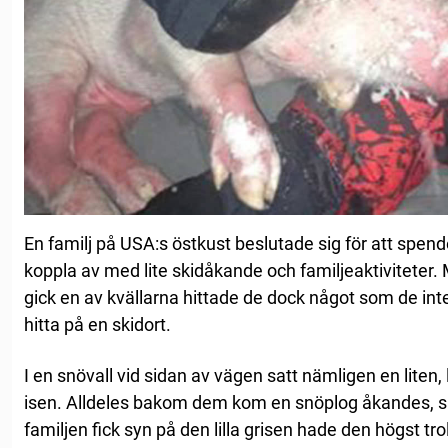
En familj på USA:s östkust beslutade sig för att spen
koppla av med lite skidåkande och familjeaktiviteter.
gick en av kvällarna hittade de dock något som de int
hitta på en skidort.
I en snövall vid sidan av vägen satt nämligen en liten, 
isen. Alldeles bakom dem kom en snöplog åkandes, så h
familjen fick syn på den lilla grisen hade den högst tro