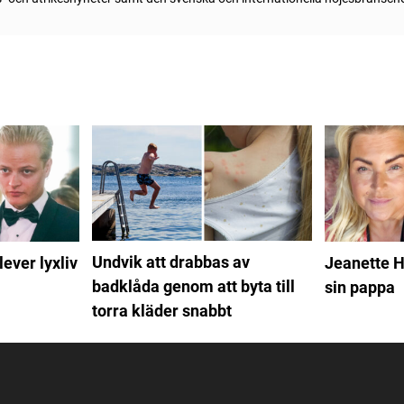
Undvik att drabbas av
ever lyxliv
Jeanette H
badklåda genom att byta till
sin pappa
torra kläder snabbt