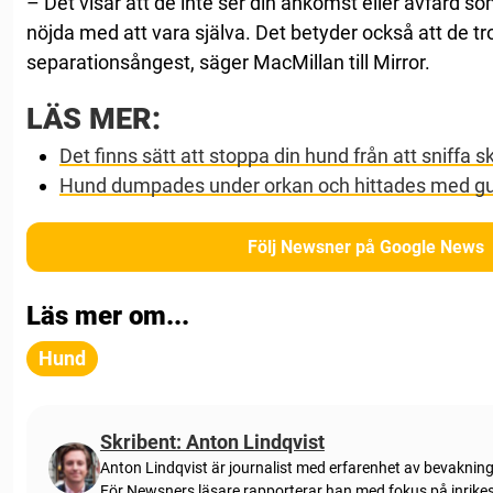
– Det visar att de inte ser din ankomst eller avfärd so
nöjda med att vara själva. Det betyder också att de tro
separationsångest, säger MacMillan till Mirror.
LÄS MER:
Det finns sätt att stoppa din hund från att sniffa s
Hund dumpades under orkan och hittades med g
Följ Newsner på Google News
Läs mer om...
Hund
Skribent: Anton Lindqvist
Anton Lindqvist är journalist med erfarenhet av bevakning
För Newsners läsare rapporterar han med fokus på inrikes