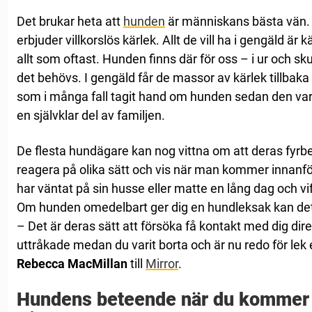
Det brukar heta att
hunden
är människans bästa vän. D
erbjuder villkorslös kärlek. Allt de vill ha i gengäld är k
allt som oftast. Hunden finns där för oss – i ur och sku
det behövs. I gengäld får de massor av kärlek tillbaka
som i många fall tagit hand om hunden sedan den var
en självklar del av familjen.
De flesta hundägare kan nog vittna om att deras fyr
reagera på olika sätt och vis när man kommer innanf
har väntat på sin husse eller matte en lång dag och vif
Om hunden omedelbart ger dig en hundleksak kan dett
– Det är deras sätt att försöka få kontakt med dig direk
uttråkade medan du varit borta och är nu redo för lek 
Rebecca MacMillan
till
Mirror
.
Hundens beteende när du kommer