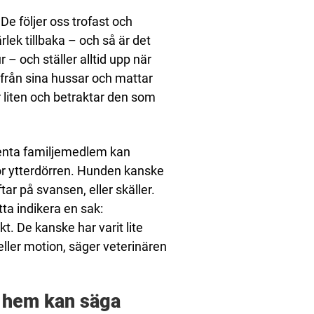
e följer oss trofast och
ärlek tillbaka – och så är det
r – och ställer alltid upp när
 från sina hussar och mattar
 liten och betraktar den som
benta familjemedlem kan
ör ytterdörren. Hunden kanske
tar på svansen, eller skäller.
a indikera en sak:
t. De kanske har varit lite
eller motion, säger veterinären
 hem kan säga