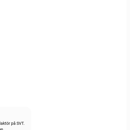
daktör på SVT.
en.