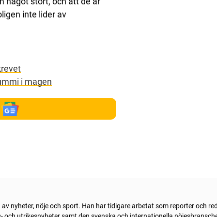
m något stort, och att de är
ligen inte lider av
krevet
ummi i magen
 av nyheter, nöje och sport. Han har tidigare arbetat som reporter och re
- och utrikesnyheter samt den svenska och internationella nöjesbransch