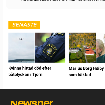
SENASTE
Kvinna hittad död efter
Marius Borg Høiby l
båtolyckan i Tjörn
som häktad