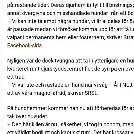
påfrestande tider. Deras djurhem är fyllt till bristnin
annat övergivna och misshandlade hundar från ett öd
– Vi kan inte ta emot några hundar, vi är alldeles för ö
är pausade medan vi försöker komma upp för att få lu
valpar i permanenta hem eller fosterhem, skriver Stra
Facebook-sida
.
Nyligen var de dock tvungna att ta in ytterligare en hun
kvarteret runt djurskyddscentret fick de syn på en öv
ett träd.
– Vi var ute och rastade en hund när vi såg – ÅH NE
ett av våra magnoliaträd, skriver SRSL.
På hundhemmet kommer han nu att förberedas för ad
tak över huvudet.
– Den här killen är nu i säkerhet, vi tog in honom, me
ett väldigt högljutt och kaotiskt rum. Det här krossar v