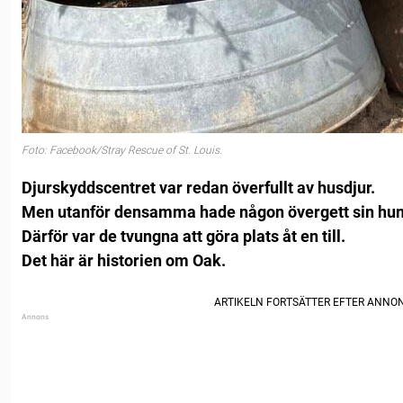
Foto: Facebook/Stray Rescue of St. Louis.
Djurskyddscentret var redan överfullt av husdjur.
Men utanför densamma hade någon övergett sin hun
Därför var de tvungna att göra plats åt en till.
Det här är historien om Oak.