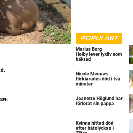
POPULÄRT
Marius Borg
Høiby lever lyxliv som
häktad
d.
Nicole Meeuws
förklarades död i två
minuter
Jeanette Höglund har
förlorat sin pappa
Kvinna hittad död
efter båtolyckan i