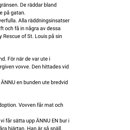
gsgränsen. De räddar bland
e på gatan.
verfulla. Alla räddningsinsatser
ft och få in några av dessa
y Rescue of St. Louis på sin
d. För när de var ute i
ergiven vovve. Den hittades vid
J. ÄNNU en bunden ute bredvid
option. Vovven får mat och
n vi får sätta upp ÄNNU EN bur i
åra hjärtan. Han är så snäll,