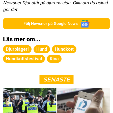
Newsner Djur står på djurens sida. Gilla om du också
gör det.
Följ Newsner på Google News
Läs mer om...
Djurplågeri
Hund
Hundkött
Hundköttsfestival
Kina
SENASTE