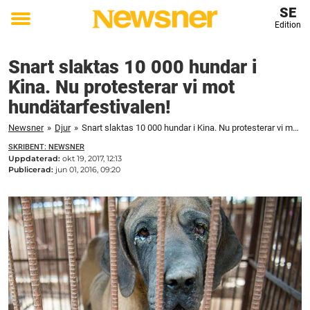
SE
Edition
Toggle
menu
Snart slaktas 10 000 hundar i
Kina. Nu protesterar vi mot
hundätarfestivalen!
Newsner
»
Djur
»
Snart slaktas 10 000 hundar i Kina. Nu protesterar vi mot hundätarfestivalen!
SKRIBENT: NEWSNER
Uppdaterad:
okt 19, 2017, 12:13
Publicerad:
jun 01, 2016, 09:20