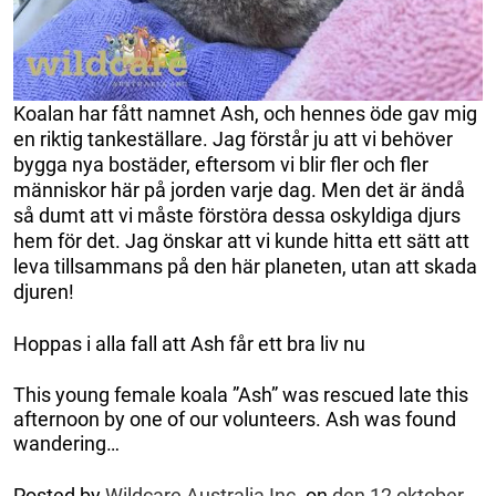
Koalan har fått namnet Ash, och hennes öde gav mig
en riktig tankeställare. Jag förstår ju att vi behöver
bygga nya bostäder, eftersom vi blir fler och fler
människor här på jorden varje dag. Men det är ändå
så dumt att vi måste förstöra dessa oskyldiga djurs
hem för det. Jag önskar att vi kunde hitta ett sätt att
leva tillsammans på den här planeten, utan att skada
djuren!
Hoppas i alla fall att Ash får ett bra liv nu
This young female koala ”Ash” was rescued late this
afternoon by one of our volunteers. Ash was found
wandering…
Posted by
Wildcare Australia Inc.
on
den 12 oktober