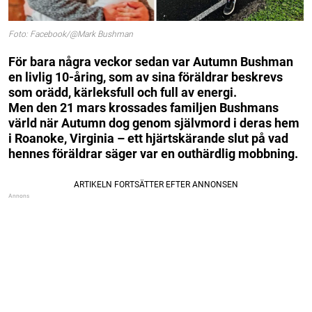
Foto: Facebook/@Mark Bushman
För bara några veckor sedan var Autumn Bushman
en livlig 10-åring, som av sina föräldrar beskrevs
som orädd, kärleksfull och full av energi.
Men den 21 mars krossades familjen Bushmans
värld när Autumn dog genom självmord i deras hem
i Roanoke, Virginia – ett hjärtskärande slut på vad
hennes föräldrar säger var en outhärdlig mobbning.