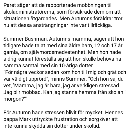
Paret säger att de rapporterade mobbningen till
skoladministratörerna, som försäkrade dem om att
situationen åtgärdades. Men Autumns föräldrar tror
nu att dessa ansträngningar inte var tillräckliga.
Summer Bushman, Autumns mamma, säger att hon
tidigare hade talat med sina äldre barn, 12 och 17 år
gamla, om självmordsmedvetenhet. Men hon hade
aldrig kunnat föreställa sig att hon skulle behöva ha
samma samtal med sin 10-åriga dotter.
”För några veckor sedan kom hon till mig och grät och
var väldigt upprörd”, minns Summer. ”Och hon sa, du
vet, ’Mamma, jag är bara, jag är verkligen stressad.
Jag blir mobbad. Kan jag stanna hemma från skolan i
morgon?’”
För Autumn hade stressen blivit för mycket. Hennes
pappa Mark uttryckte frustration och sorg över att
inte kunna skydda sin dotter under skoltid.