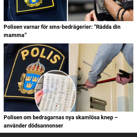
Polisen varnar för sms-bedrägerier: ”Rädda din
mamma”
Polisen om bedragarnas nya skamlösa knep –
använder dödsannonser