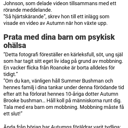
Johnson, som delade videon tillsammans med ett
rörande meddelande.
”Så hjärtskärande”, skrev hon till ett inlägg som
visade en video av Autumn när hon växte upp.
Prata med dina barn om psykisk
ohälsa
”Detta fotografi föreställer en kärleksfull, söt, ung själ
som har tagit sitt eget liv idag på grund av mobbning.
En vacker flicka från Roanoke är borta alldeles för
tidigt.”
”Om du kan, vänligen håll Summer Bushman och
hennes familj i dina tankar under denna förödande tid
efter att ha förlorat hennes 10-åriga dotter Autumn
Brooke bushman… Håll koll på människorna runt dig.
Tala med era barn om mobbning. Mobbning måste få
ett slut!”
Ända från början har Autumns föräldrar varit tydliga: