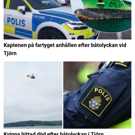
Kaptenen på fartyget anhållen efter båtolyckan vid
Tjörn
Kvinna hittad död efter båtolyckan i Tjörn