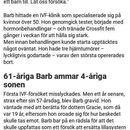
ett barn till. Låt oss försöka.”
Barb hittade en IVF-klinik som specialiserade sig på
kvinnor över 50. Hon genomgick tester, började med
hormonbehandlingar – och tränade Crossfit fem
gånger i veckan för att hålla sig stark.
Men innan behandlingen kunde starta upptäcktes
något oväntat. Hon hade tre hjärntumörer –
lyckligtvis godartade – varav den största opererades
bort.
61-åriga Barb ammar 4-åriga
sonen
Första IVF-försöket misslyckades. Men ett år senare,
strax efter sin 57-årsdag, blev Barb gravid. Hon
väntade med att berätta för dottern Gracie, som då
var 19 år, eftersom hon oroade sig för hur beskedet
skulle tas emot. Barb bar på en rädsla för att det
skulle uppfattas som ett försök att ersätta lillasystern