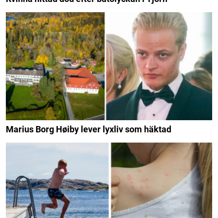
Marius Borg Høiby lever lyxliv som häktad