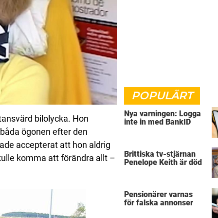
POPULÄRT
Nya varningen: Logga
ansvärd bilolycka. Hon
inte in med BankID
 båda ögonen efter den
ade accepterat att hon aldrig
Brittiska tv-stjärnan
kulle komma att förändra allt –
Penelope Keith är död
Pensionärer varnas
för falska annonser