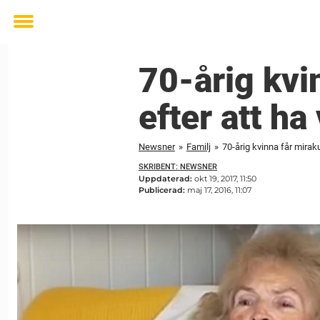
Toggle
menu
70-årig kvi
efter att ha 
Newsner
»
Familj
»
70-årig kvinna får mirakul
SKRIBENT: NEWSNER
Uppdaterad:
okt 19, 2017, 11:50
Publicerad:
maj 17, 2016, 11:07