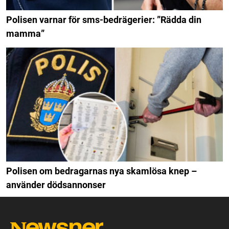
Polisen varnar för sms-bedrägerier: ”Rädda din
mamma”
Polisen om bedragarnas nya skamlösa knep –
använder dödsannonser