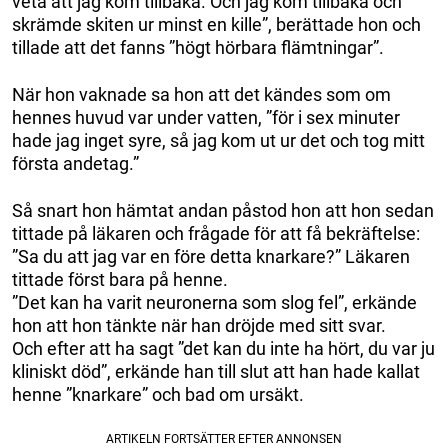
veta att jag kom tillbaka. Och jag kom tillbaka och
skrämde skiten ur minst en kille”, berättade hon och
tillade att det fanns ”högt hörbara flämtningar”.
När hon vaknade sa hon att det kändes som om
hennes huvud var under vatten, ”för i sex minuter
hade jag inget syre, så jag kom ut ur det och tog mitt
första andetag.”
Så snart hon hämtat andan påstod hon att hon sedan
tittade på läkaren och frågade för att få bekräftelse:
”Sa du att jag var en före detta knarkare?” Läkaren
tittade först bara på henne.
”Det kan ha varit neuronerna som slog fel”, erkände
hon att hon tänkte när han dröjde med sitt svar.
Och efter att ha sagt ”det kan du inte ha hört, du var ju
kliniskt död”, erkände han till slut att han hade kallat
henne ”knarkare” och bad om ursäkt.