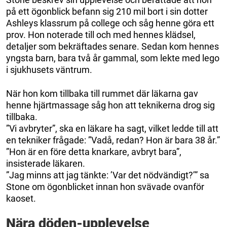
på ett ögonblick befann sig 210 mil bort i sin dotter
Ashleys klassrum på college och såg henne göra ett
prov. Hon noterade till och med hennes klädsel,
detaljer som bekräftades senare. Sedan kom hennes
yngsta barn, bara två år gammal, som lekte med lego
i sjukhusets väntrum.
När hon kom tillbaka till rummet där läkarna gav
henne hjärtmassage såg hon att teknikerna drog sig
tillbaka.
”Vi avbryter”, ska en läkare ha sagt, vilket ledde till att
en tekniker frågade: ”Vadå, redan? Hon är bara 38 år.”
”Hon är en före detta knarkare, avbryt bara”,
insisterade läkaren.
”Jag minns att jag tänkte: ’Var det nödvändigt?’” sa
Stone om ögonblicket innan hon svävade ovanför
kaoset.
Nära döden-upplevelse