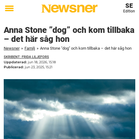
SE
Edition
Toggle
menu
Anna Stone ”dog” och kom tillbaka
– det här såg hon
Newsner
»
Familj
»
Anna Stone "dog" och kom tillbaka – det här såg hon
SKRIBENT: FRIDA LILJEFORS
Uppdaterad:
jun 18, 2026, 15:18
Publicerad:
jun 23, 2025, 15:21