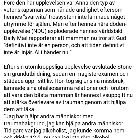
Före den här upplevelsen var Anna den typ av
vetenskapsman som hånade andlighet eftersom
hennes ”svartvita” trossystem inte lämnade något
utrymme för själen. Men efter hennes nära döden-
upplevelse (NDU) exploderade hennes världsbild.
Daily Mail rapporterar att mamman nu tror att Gud
”definitivt inte är en person, och att tiden definitivt
inte är linjär. Allt händer nu.”
Efter sin utomkroppsliga upplevelse avslutade Stone
sin grundutbildning, sedan en magisterexamen och
städade upp i sitt liv. Hon tog sig ur sina missbruk,
lämnade sina ohälsosamma relationer och förutom
att vara den bästa mamman är hennes livsuppgift nu
att stärka överlevare av trauman genom att hjälpa
dem att läka.
”Jag har hjälpt andra människor med
traumabakgrund, jag kan hjälpa andra människor.
Tidigare var jag alkoholist, jag kunde komma hem
och dricka 12 öl, nu kan jag inte röra alkohol