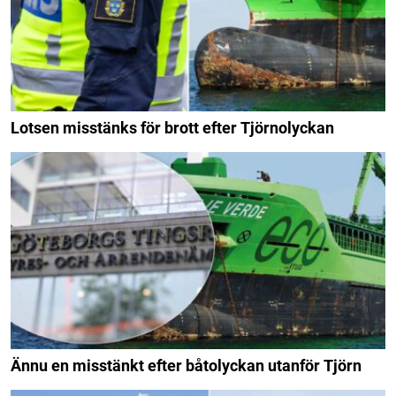
Lotsen misstänks för brott efter Tjörnolyckan
Ännu en misstänkt efter båtolyckan utanför Tjörn