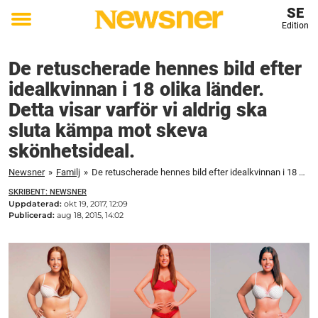
SE
Edition
Toggle
menu
De retuscherade hennes bild efter
idealkvinnan i 18 olika länder.
Detta visar varför vi aldrig ska
sluta kämpa mot skeva
skönhetsideal.
Newsner
»
Familj
»
De retuscherade hennes bild efter idealkvinnan i 18 olika länder. Detta visar varför vi aldrig ska sluta kämpa mot skeva skönhetsideal.
SKRIBENT: NEWSNER
Uppdaterad:
okt 19, 2017, 12:09
Publicerad:
aug 18, 2015, 14:02