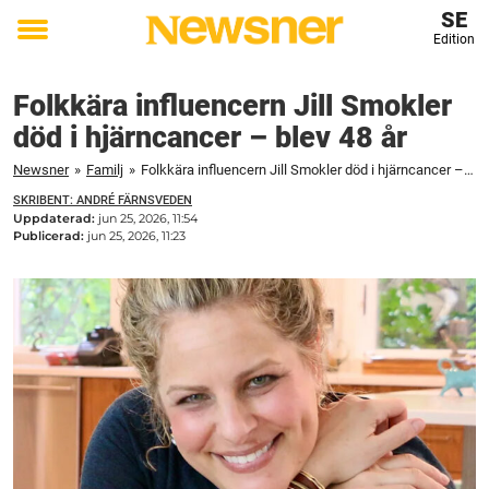
SE
Edition
Toggle
menu
Folkkära influencern Jill Smokler
död i hjärncancer – blev 48 år
Newsner
»
Familj
»
Folkkära influencern Jill Smokler död i hjärncancer – blev 48 år
SKRIBENT: ANDRÉ FÄRNSVEDEN
Uppdaterad:
jun 25, 2026, 11:54
Publicerad:
jun 25, 2026, 11:23