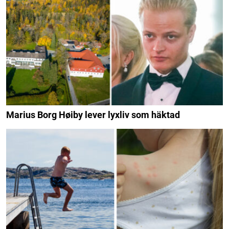
Marius Borg Høiby lever lyxliv som häktad