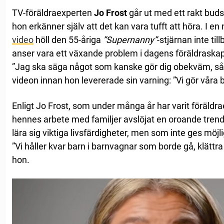
TV-föräldraexperten
Jo Frost
går ut med ett rakt buds
hon erkänner själv att det kan vara tufft att höra. I en
video
höll den 55-åriga
”Supernanny”
-stjärnan inte ti
anser vara ett växande problem i dagens föräldraskap
”Jag ska säga något som kanske gör dig obekväm, så hå
videon innan hon levererade sin varning: ”Vi gör våra
Enligt Jo Frost, som under många år har varit föräldrae
hennes arbete med familjer avslöjat en oroande trend.
lära sig viktiga livsfärdigheter, men som inte ges möjli
”Vi håller kvar barn i barnvagnar som borde gå, klättra
hon.