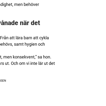
ändighet, men behöver
rvånade när det
Från att lära barn att cykla
re behövs, samt hygien och
ekt, men konsekvent,” sa hon.
s ut. Och om vi inte lär ut det