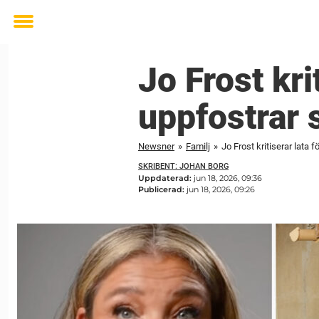
Toggle
menu
Jo Frost kri
uppfostrar 
Newsner
»
Familj
»
Jo Frost kritiserar lata 
SKRIBENT: JOHAN BORG
Uppdaterad:
jun 18, 2026, 09:36
Publicerad:
jun 18, 2026, 09:26