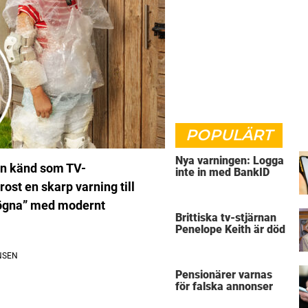
POPULÄRT
Nya varningen: Logga
ven känd som TV-
inte in med BankID
ost en skarp varning till
mögna” med modernt
Brittiska tv-stjärnan
Penelope Keith är död
Pensionärer varnas
för falska annonser