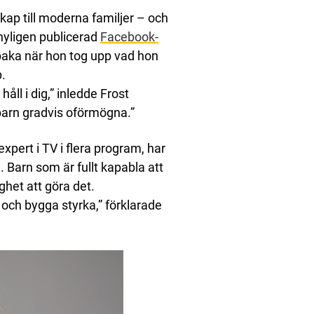
kap till moderna familjer – och
 nyligen publicerad
Facebook-
llbaka när hon tog upp vad hon
.
ll i dig,” inledde Frost
 barn gradvis oförmögna.”
xpert i TV i flera program, har
 Barn som är fullt kapabla att
ghet att göra det.
 och bygga styrka,” förklarade