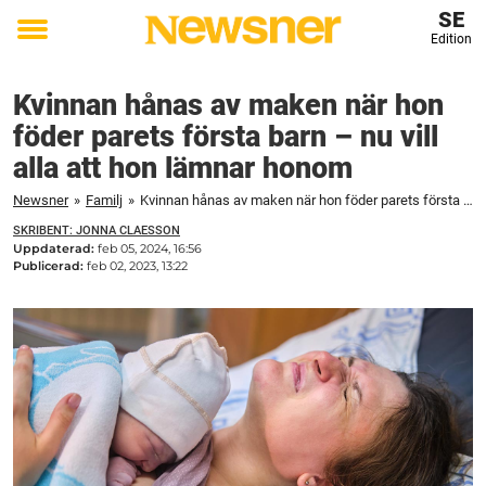
SE
Edition
Toggle
menu
Kvinnan hånas av maken när hon
föder parets första barn – nu vill
alla att hon lämnar honom
Newsner
»
Familj
»
Kvinnan hånas av maken när hon föder parets första barn – nu vill alla att hon lämnar honom
SKRIBENT: JONNA CLAESSON
Uppdaterad:
feb 05, 2024, 16:56
Publicerad:
feb 02, 2023, 13:22