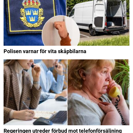
Polisen varnar för vita skåpbilarna
Regeringen utreder förbud mot telefonförsäljning