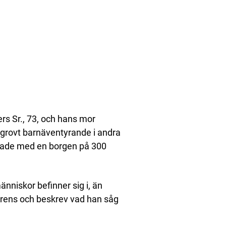
ers Sr., 73, och hans mor
av grovt barnäventyrande i andra
häktade med en borgen på 300
änniskor befinner sig i, än
ferens och beskrev vad han såg