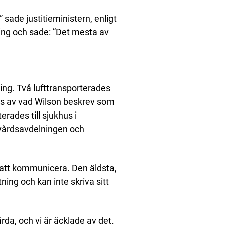
 sade justitieministern, enligt
ing och sade: ”Det mesta av
ng. Två lufttransporterades
ats av vad Wilson beskrev som
erades till sjukhus i
vvårdsavdelningen och
 att kommunicera. Den äldsta,
ning och kan inte skriva sitt
da, och vi är äcklade av det.