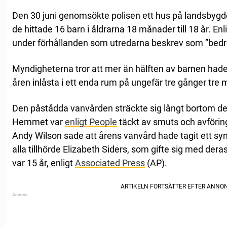
Den 30 juni genomsökte polisen ett hus på landsbygde
de hittade 16 barn i åldrarna 18 månader till 18 år. En
under förhållanden som utredarna beskrev som ”bedrö
Myndigheterna tror att mer än hälften av barnen hade 
åren inlåsta i ett enda rum på ungefär tre gånger tre 
Den påstådda vanvården sträckte sig långt bortom d
Hemmet var
enligt People
täckt av smuts och avföring
Andy Wilson sade att årens vanvård hade tagit ett syn
alla tillhörde Elizabeth Siders, som gifte sig med deras
var 15 år, enligt
Associated Press
(AP).