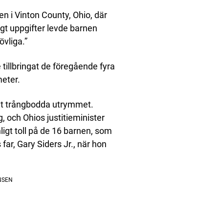
n i Vinton County, Ohio, där
ligt uppgifter levde barnen
vliga.”
tillbringat de föregående fyra
meter.
et trångbodda utrymmet.
, och Ohios justitieminister
ligt toll på de 16 barnen, som
 far, Gary Siders Jr., när hon