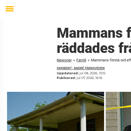
Toggle
menu
Mammans för
räddades fr
Newsner
»
Familj
»
Mammans första ord efte
SKRIBENT: ANDRÉ FÄRNSVEDEN
Uppdaterad:
jul 08, 2026, 13:15
Publicerad:
jul 07, 2026, 16:16