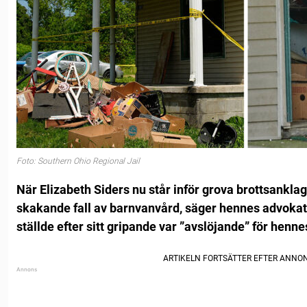
Foto: Southern Ohio Regional Jail
När Elizabeth Siders nu står inför grova brottsanklag
skakande fall av barnvanvård, säger hennes advokat 
ställde efter sitt gripande var ”avslöjande” för henn