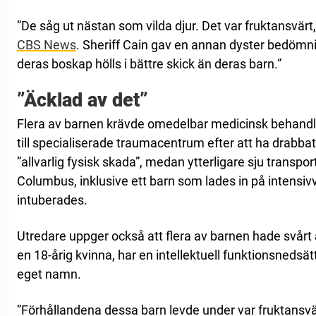
”De såg ut nästan som vilda djur. Det var fruktansvärt,”
CBS News
. Sheriff Cain gav en annan dyster bedömn
deras boskap hölls i bättre skick än deras barn.”
”Äcklad av det”
Flera av barnen krävde omedelbar medicinsk behandli
till specialiserade traumacentrum efter att ha drabb
”allvarlig fysisk skada”, medan ytterligare sju transport
Columbus, inklusive ett barn som lades in på intensi
intuberades.
Utredare uppger också att flera av barnen hade svårt
en 18-årig kvinna, har en intellektuell funktionsnedsätt
eget namn.
”Förhållandena dessa barn levde under var fruktansvär