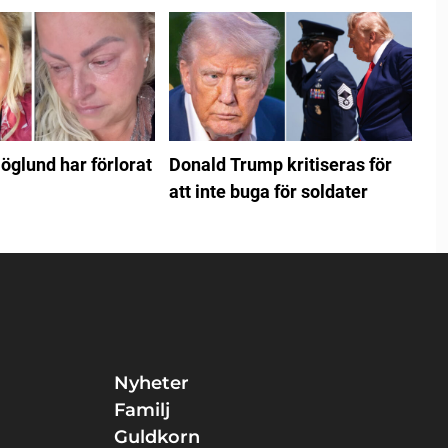
öglund har förlorat
Donald Trump kritiseras för
att inte buga för soldater
Nyheter
Familj
Guldkorn