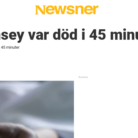
ey var död i 45 min
 45 minuter