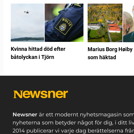
Kvinna hittad död efter
Marius Borg Høiby l
båtolyckan i Tjörn
som häktad
Newsner
är ett modernt nyhetsmagasin som
nyheterna som betyder något för dig, i ditt li
2014 publicerar vi varje dag berättelserna frå