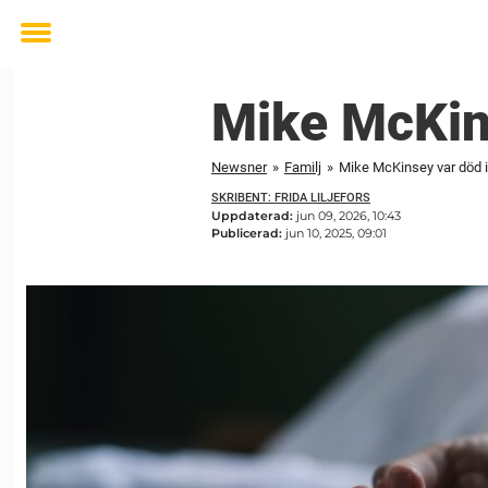
Toggle
menu
Mike McKins
Newsner
»
Familj
»
Mike McKinsey var död i
SKRIBENT: FRIDA LILJEFORS
Uppdaterad:
jun 09, 2026, 10:43
Publicerad:
jun 10, 2025, 09:01