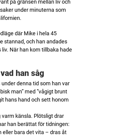
varit på gränsen mellan liv och
ka saker under minuterna som
lifornien.
läge där Mike i hela 45
ade stannad, och han andades
liv. När han kom tillbaka hade
r vad han såg
s under denna tid som han var
rabisk man” med ”vågigt brunt
agit hans hand och sett honom
 varm känsla. Plötsligt drar
har han berättat för tidningen:
 eller bara det vita – dras åt