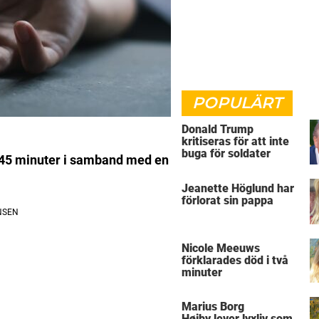
POPULÄRT
Donald Trump
kritiseras för att inte
buga för soldater
r 45 minuter i samband med en
Jeanette Höglund har
förlorat sin pappa
Nicole Meeuws
förklarades död i två
minuter
Marius Borg
Høiby lever lyxliv som