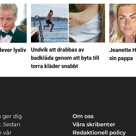
Undvik att drabbas av
ever lyxliv
Jeanette H
badklåda genom att byta till
sin pappa
torra kläder snabbt
 ger dig
Om oss
v. Sedan
Våra skribenter
n vår
Redaktionell policy