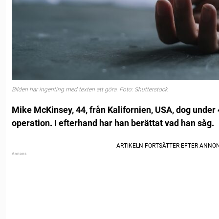
Bilden har ingenting med texten att göra. Foto: Shutterstock
Mike McKinsey, 44, från Kalifornien, USA, dog unde
operation. I efterhand har han berättat vad han såg.