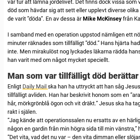
vår tur att lämna jordelivet. Det finns dock vissa som 
död som hävdar sig att sett eller upplevt diverse oli
de varit ”döda”. En av dessa är
Mike McKinsey
från Ka
I samband med en operation uppstod nämligen ett nöd
minuter räknades som tillfälligt ”död.” Hans hjärta h
inte. Men mirakulöst nog lyckades läkarna rädda hans 
han varit med om något mycket speciellt.
Man som var tillfälligt död berätta
Enligt
Daily Mail
ska han ha uttryckt att han såg Jesu
tillfälligt avliden. Han har beskrivit honom som en ”a
hår, mörkgrönblå ögon och vit dräkt.” Jesus ska ha t
rakt i själen.
”Jag kände att operationssalen nu ersatts av en härlig
någon en gardin från min högra sida till min vänstra,” 
”Det vita, vad det nu var – den vita dimman eller slöjan