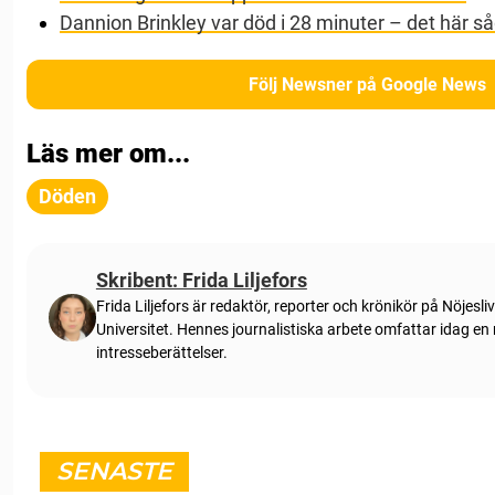
Dannion Brinkley var död i 28 minuter – det här s
Följ Newsner på Google News
Läs mer om...
Döden
Skribent: Frida Liljefors
Frida Liljefors är redaktör, reporter och krönikör på Nöjes
Universitet. Hennes journalistiska arbete omfattar idag en
intresseberättelser.
SENASTE