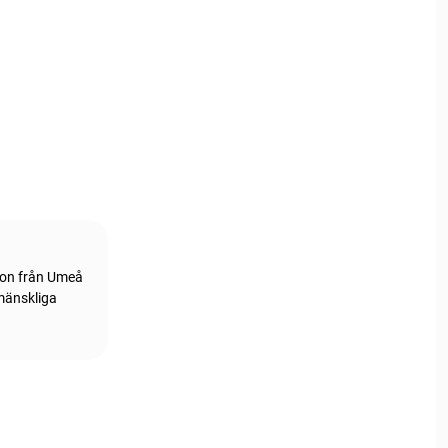
tion från Umeå
 mänskliga