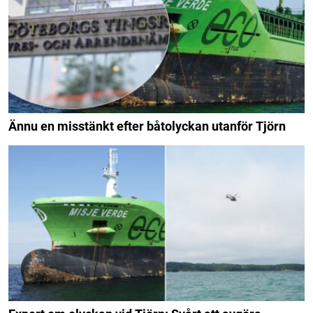
Ännu en misstänkt efter båtolyckan utanför Tjörn