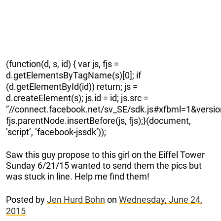
(function(d, s, id) { var js, fjs =
d.getElementsByTagName(s)[0]; if
(d.getElementById(id)) return; js =
d.createElement(s); js.id = id; js.src =
”//connect.facebook.net/sv_SE/sdk.js#xfbml=1&versio
fjs.parentNode.insertBefore(js, fjs);}(document,
’script’, ’facebook-jssdk’));
Saw this guy propose to this girl on the Eiffel Tower
Sunday 6/21/15 wanted to send them the pics but
was stuck in line. Help me find them!
Posted by
Jen Hurd Bohn
on
Wednesday, June 24,
2015