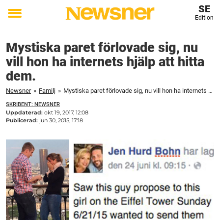
SE
Edition
Toggle
menu
Mystiska paret förlovade sig, nu
vill hon ha internets hjälp att hitta
dem.
Newsner
»
Familj
»
Mystiska paret förlovade sig, nu vill hon ha internets hjälp att hitta dem.
SKRIBENT: NEWSNER
Uppdaterad:
okt 19, 2017, 12:08
Publicerad:
jun 30, 2015, 17:18