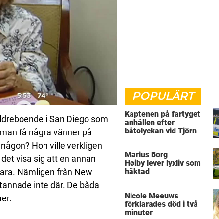
POPULÄRT
Kaptenen på fartyget
 äldreboende i San Diego som
anhållen efter
båtolyckan vid Tjörn
amman få några vänner på
 någon? Hon ville verkligen
Marius Borg
det visa sig att en annan
Høiby lever lyxliv som
ara. Nämligen från New
häktad
tannade inte där. De båda
Nicole Meeuws
er.
förklarades död i två
minuter