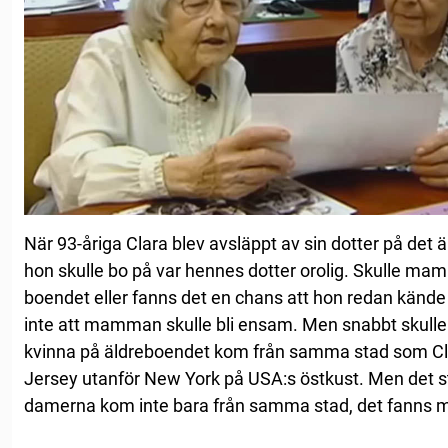
När 93-åriga Clara blev avsläppt av sin dotter på det
hon skulle bo på var hennes dotter orolig. Skulle m
boendet eller fanns det en chans att hon redan kände
inte att mamman skulle bli ensam. Men snabbt skulle 
kvinna på äldreboendet kom från samma stad som Cl
Jersey utanför New York på USA:s östkust. Men det s
damerna kom inte bara från samma stad, det fanns m