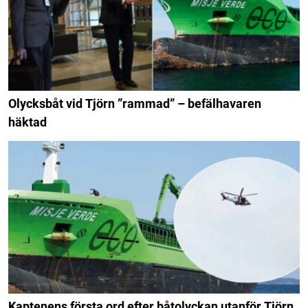
Olycksbåt vid Tjörn ”rammad” – befälhavaren
häktad
Kaptenens första ord efter båtolyckan utanför Tjörn