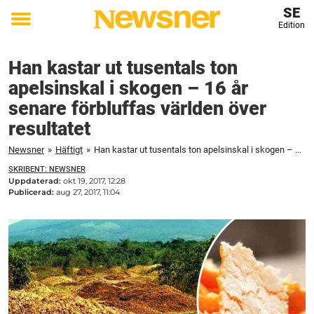
SE
Edition
Toggle
menu
Han kastar ut tusentals ton
apelsinskal i skogen – 16 år
senare förbluffas världen över
resultatet
Newsner
»
Häftigt
»
Han kastar ut tusentals ton apelsinskal i skogen – 16 år senare förbluffas världen över resultatet
SKRIBENT: NEWSNER
Uppdaterad:
okt 19, 2017, 12:28
Publicerad:
aug 27, 2017, 11:04