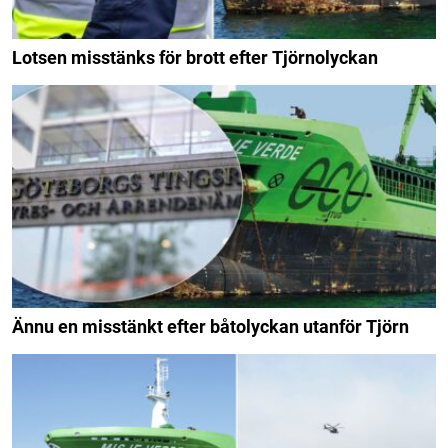
Lotsen misstänks för brott efter Tjörnolyckan
Ännu en misstänkt efter båtolyckan utanför Tjörn