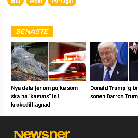
Bild
Moln
Portugal
SENASTE
Nya detaljer om pojke som
Donald Trump "glö
ska ha "kastats" in i
sonen Barron Tru
krokodilhägnad