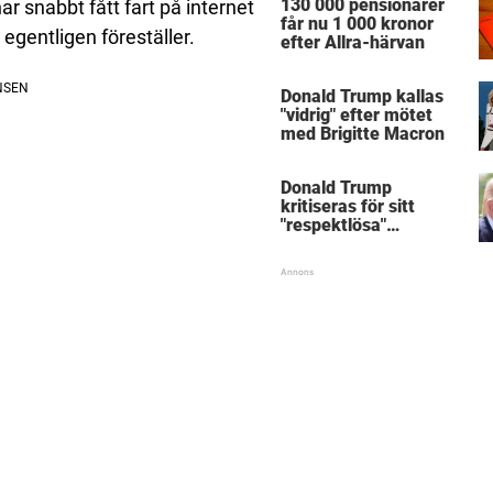
130 000 pensionärer
har snabbt fått fart på internet
får nu 1 000 kronor
egentligen föreställer.
efter Allra-härvan
Donald Trump kallas
"vidrig" efter mötet
med Brigitte Macron
Donald Trump
kritiseras för sitt
"respektlösa"
handslag med
Emmanuel Macron