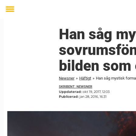
Toggle
menu
Han såg mys
sovrumsföns
bilden som 
Newsner
»
Häftigt
»
Han såg mystisk formati
SKRIBENT: NEWSNER
Uppdaterad:
okt 19, 2017, 12:03
Publicerad:
jan 28, 2016, 16:31