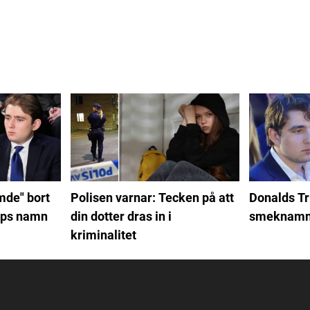
mde" bort
Polisen varnar: Tecken på att
Donalds Tr
mps namn
din dotter dras in i
smeknamn 
kriminalitet