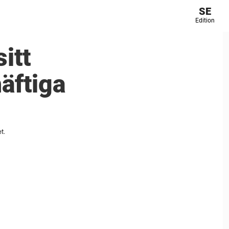
SE
Edition
itt
äftiga
t.