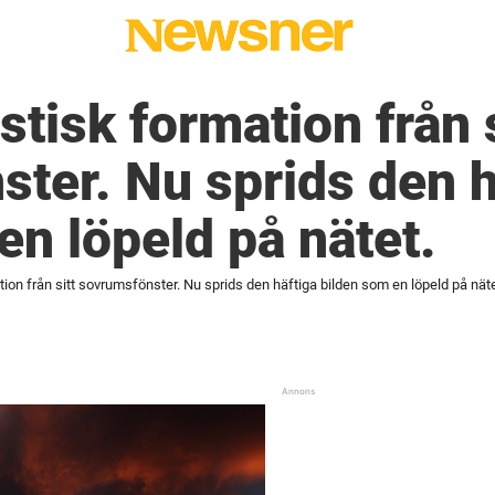
tisk formation från s
ter. Nu sprids den h
en löpeld på nätet.
on från sitt sovrumsfönster. Nu sprids den häftiga bilden som en löpeld på näte