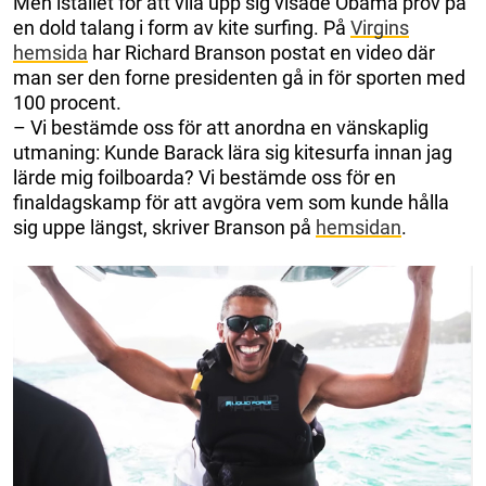
Men istället för att vila upp sig visade Obama prov på
en dold talang i form av kite surfing. På
Virgins
hemsida
har Richard Branson postat en video där
man ser den forne presidenten gå in för sporten med
100 procent.
– Vi bestämde oss för att anordna en vänskaplig
utmaning: Kunde Barack lära sig kitesurfa innan jag
lärde mig foilboarda? Vi bestämde oss för en
finaldagskamp för att avgöra vem som kunde hålla
sig uppe längst, skriver Branson på
hemsidan
.