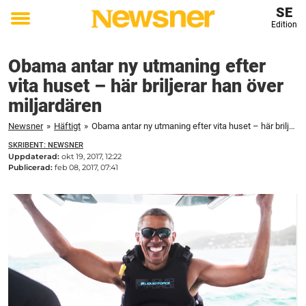
SE
Edition
Toggle
menu
Obama antar ny utmaning efter
vita huset – här briljerar han över
miljardären
Newsner
»
Häftigt
»
Obama antar ny utmaning efter vita huset – här briljerar han över miljardären
SKRIBENT: NEWSNER
Uppdaterad:
okt 19, 2017, 12:22
Publicerad:
feb 08, 2017, 07:41