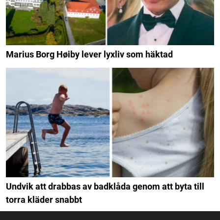
Marius Borg Høiby lever lyxliv som häktad
Undvik att drabbas av badklåda genom att byta till
torra kläder snabbt