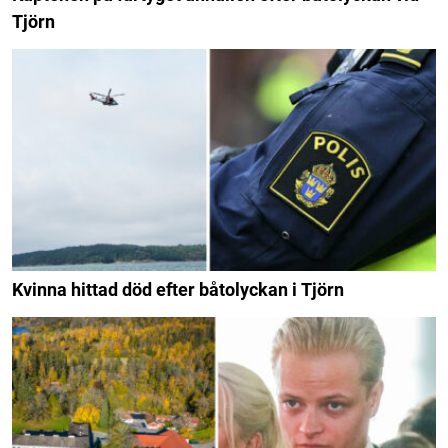
Tjörn
Kvinna hittad död efter båtolyckan i Tjörn