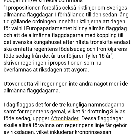
Fouganthin/Wikimedia commons
”I propositionen föreslås också riktlinjer om Sveriges
allmänna flaggdagar. I förhållande till den sedan lång
tid gällande ordningen innebär riktlinjerna att dagen
för val till Europaparlamentet blir ny allmän flaggdag
och att de allmänna flaggdagarna med koppling till
det svenska kungahuset efter nästa tronskifte endast
ska omfatta regentens födelsedag och tronföljarens
födelsedag från det år tronföljaren fyller 18 år”,
skriver regeringen i propositionen som nu
överlämnas åt riksdagen att avgöra.
Utöver detta vill regeringen inte ändra något mer i de
allmänna flaggdagarna.
I dag flaggas det för de tre kungliga namnsdagarna
samt för regentens gemål, vilket är drottning Silvias
födelsedag, uppger
Aftonbladet
. Dessa flaggdagar
skulle alltså försvinna om regeringens linje får gehör
av riksdagen, vilket inkluderar kronprinsessan