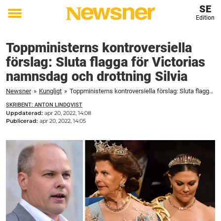
SE
Edition
Toggle
menu
Toppministerns kontroversiella
förslag: Sluta flagga för Victorias
namnsdag och drottning Silvia
Newsner
»
Kungligt
»
Toppministerns kontroversiella förslag: Sluta flagga för Victorias namnsdag och drottning Silvia
SKRIBENT: ANTON LINDQVIST
Uppdaterad:
apr 20, 2022, 14:08
Publicerad:
apr 20, 2022, 14:05