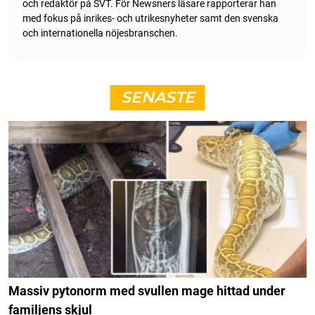
och redaktör på SVT. För Newsners läsare rapporterar han
med fokus på inrikes- och utrikesnyheter samt den svenska
och internationella nöjesbranschen.
SENASTE
Massiv pytonorm med svullen mage hittad under
familjens skjul