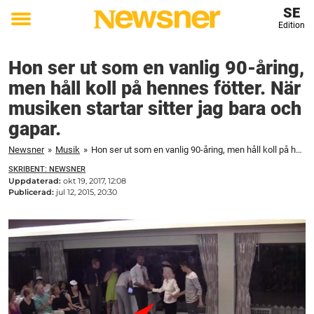
SE
Edition
Toggle
menu
Hon ser ut som en vanlig 90-åring,
men håll koll på hennes fötter. När
musiken startar sitter jag bara och
gapar.
Newsner
»
Musik
»
Hon ser ut som en vanlig 90-åring, men håll koll på hennes fötter. När musiken startar sitter jag bara och gapar.
SKRIBENT: NEWSNER
Uppdaterad:
okt 19, 2017, 12:08
Publicerad:
jul 12, 2015, 20:30