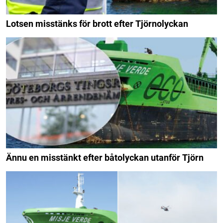
Lotsen misstänks för brott efter Tjörnolyckan
Ännu en misstänkt efter båtolyckan utanför Tjörn