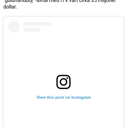
“guldhandboj” -avtal med ITV värt cirka 35 miljoner
dollar.
View this post on Instagram