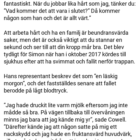
fantastiskt. När du jobbar lika hårt som jag, tänker du:
”Vad kommer det att vara i slutet?” Då kommer
någon som han och det är allt värt.”
Att arbeta hårt och ha en familj är beundransvärda
saker, men det är också viktigt att du stannar en
sekund och ser till att din kropp mår bra. Det blev
tydligt för Simon när han i oktober 2017 kördes till
sjukhus efter att ha svimmat och fallit nerför trappan.
Hans representant beskrev det som ”en läskig
morgon”, och det fastställdes senare att fallet
berodde på lågt blodtryck.
”Jag hade druckit lite varm mjölk eftersom jag inte
mådde så bra. På vägen tillbaka till övervåningen
minns jag bara att jag kände mig yr”, sade Cowell.
”Därefter kände jag att någon satte på mig ett
nackskydd och jag hade en fruktansvärd huvudvärk,