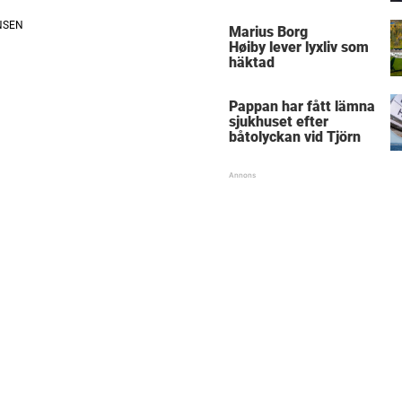
Marius Borg
Høiby lever lyxliv som
häktad
Pappan har fått lämna
sjukhuset efter
båtolyckan vid Tjörn