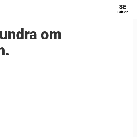
SE
Edition
t undra om
n.