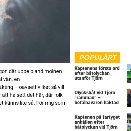
POPULÄRT
Kaptenens första ord
ågon där uppe bland molnen
efter båtolyckan
utanför Tjörn
l vän, en
ting – oavsett vilket så vill
Olycksbåt vid Tjörn
 att ha sett det här, där folk
”rammad” –
det känns lite så. För mig som
befälhavaren häktad
Kaptenen på fartyget
anhållen efter
båtolyckan vid Tjörn