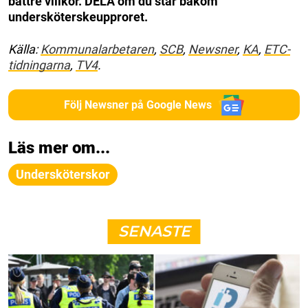
bättre villkor. DELA om du står bakom
undersköterskeupproret.
Källa:
Kommunalarbetaren
,
SCB
,
Newsner
,
KA
,
ETC-
tidningarna
,
TV4
.
Följ Newsner på Google News
Läs mer om...
Undersköterskor
SENASTE