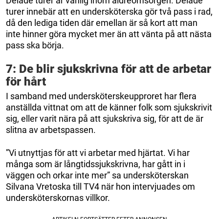
Delade turer är vanlig inom äldreomsorgen. Delade
turer innebär att en undersköterska gör två pass i rad,
då den lediga tiden där emellan är så kort att man
inte hinner göra mycket mer än att vänta på att nästa
pass ska börja.
7: De blir sjukskrivna för att de arbetar
för hårt
I samband med undersköterskeupproret har flera
anställda vittnat om att de känner folk som sjukskrivit
sig, eller varit nära på att sjukskriva sig, för att de är
slitna av arbetspassen.
”Vi utnyttjas för att vi arbetar med hjärtat. Vi har
många som är långtidssjukskrivna, har gått in i
väggen och orkar inte mer” sa undersköterskan
Silvana Vretoska till TV4 när hon intervjuades om
undersköterskornas villkor.