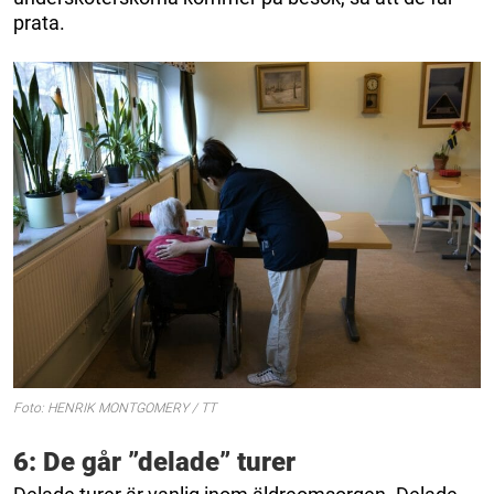
prata.
Foto: HENRIK MONTGOMERY / TT
6: De går ”delade” turer