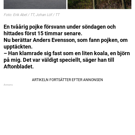
Foto: Erik Abel / TT, Johan Löf / TT
En tvåårig pojke försvann under söndagen och
hittades först 15 timmar senare.
Nu berättar Anders Evensson, som fann pojken, om
upptäckten.
– Han klamrade sig fast som en liten koala, en björn
på mig. Det var väldigt speciellt, säger han till
Aftonbladet.