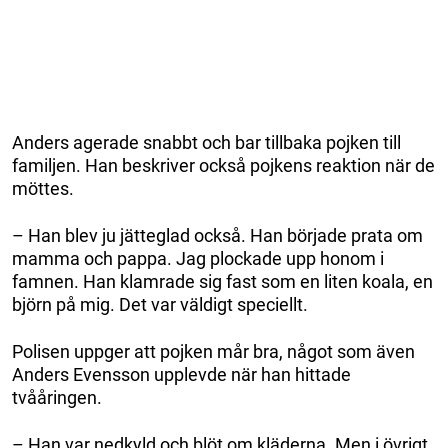
Anders agerade snabbt och bar tillbaka pojken till
familjen. Han beskriver också pojkens reaktion när de
möttes.
– Han blev ju jätteglad också. Han började prata om
mamma och pappa. Jag plockade upp honom i
famnen. Han klamrade sig fast som en liten koala, en
björn på mig. Det var väldigt speciellt.
Polisen uppger att pojken mår bra, något som även
Anders Evensson upplevde när han hittade
tvååringen.
– Han var nedkyld och blöt om kläderna. Men i övrigt