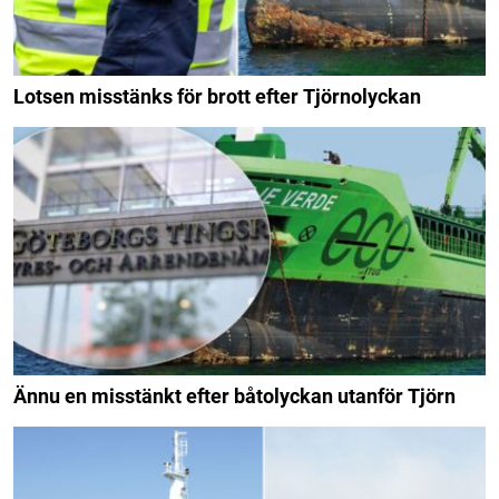
Lotsen misstänks för brott efter Tjörnolyckan
Ännu en misstänkt efter båtolyckan utanför Tjörn