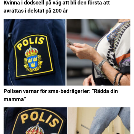
Kvinna i dödscell på väg att bli den första att
avrättas i delstat på 200 år
Polisen varnar för sms-bedrägerier: ”Rädda din
mamma”