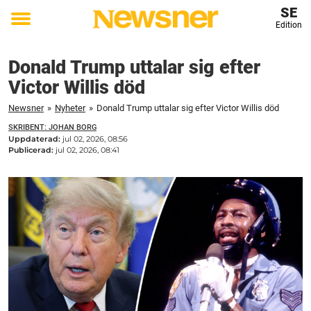
SE
Edition
Toggle
menu
Donald Trump uttalar sig efter
Victor Willis död
Newsner
»
Nyheter
»
Donald Trump uttalar sig efter Victor Willis död
SKRIBENT: JOHAN BORG
Uppdaterad:
jul 02, 2026, 08:56
Publicerad:
jul 02, 2026, 08:41