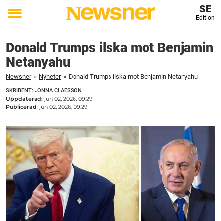
SE
Edition
Toggle
menu
Donald Trumps ilska mot Benjamin
Netanyahu
Newsner
»
Nyheter
»
Donald Trumps ilska mot Benjamin Netanyahu
SKRIBENT: JONNA CLAESSON
Uppdaterad:
jun 02, 2026, 09:29
Publicerad:
jun 02, 2026, 09:29