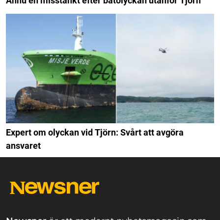
Ännu en misstänkt efter båtolyckan utanför Tjörn
Expert om olyckan vid Tjörn: Svårt att avgöra
ansvaret