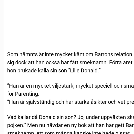
Som nämnts är inte mycket känt om Barrons relation m
sig dock att han också har fått smeknamn. Förra året
hon brukade kalla sin son ”Lille Donald.”
”Han är en mycket viljestark, mycket speciell och sma
för Parenting.
”Han är självständig och har starka åsikter och vet prec
Vad kallar då Donald sin son? Jo, under uppväxten ska 
pojken.” Men nu hävdar en ny bok att han har gett Bar
smeknamn, ett som många kanske inte hade gissat.