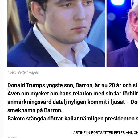
Foto: Getty Images
Donald Trumps yngste son, Barron, är nu 20 år och s
Även om mycket om hans relation med sin far förblir 
anmärkningsvärd detalj nyligen kommit i ljuset – D
smeknamn på Barron.
Bakom stängda dörrar kallar nämligen presidenten si