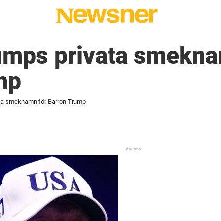
umps privata smekna
mp
ta smeknamn för Barron Trump