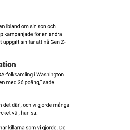
an ibland om sin son och
ump kampanjade för en andra
 uppgift sin far att nå Gen Z-
ation
GA-folksamling i Washington.
ten med 36 poäng,” sade
h det där’, och vi gjorde många
cket väl, han sa:
är killarna som vi gjorde. De