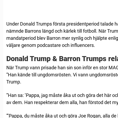
Under Donald Trumps första presidentperiod talade h
nämnde Barrons längd och kärlek till fotboll. När Tr
mandatperiod blev Barron mer synlig och hjälpte enligt
väljare genom podcastare och influencers.
Donald Trump & Barron Trumps rel
När Trump vann prisade han sin son inför en stor MA
”Han kände till ungdomsrösten. Vi vann ungdomsrös
Trump.
”Han sa: ’Pappa, jag måste åka ut och göra det här oc
av dem. Han respekterar dem alla, han förstod det my
”’Pappa, du måste åka ut och göra Joe Rogan, alla de h