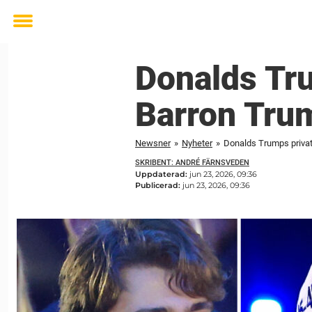
Toggle
menu
Donalds Tr
Barron Tru
Newsner
»
Nyheter
»
Donalds Trumps priva
SKRIBENT: ANDRÉ FÄRNSVEDEN
Uppdaterad:
jun 23, 2026, 09:36
Publicerad:
jun 23, 2026, 09:36