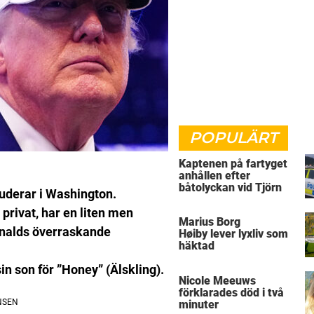
POPULÄRT
Kaptenen på fartyget
anhållen efter
båtolyckan vid Tjörn
tuderar i Washington.
privat, har en liten men
Marius Borg
onalds överraskande
Høiby lever lyxliv som
häktad
n son för ”Honey” (Älskling).
Nicole Meeuws
förklarades död i två
minuter