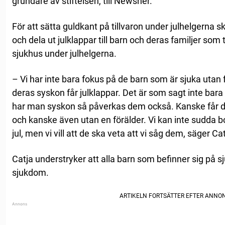
grundare av stiftelsen, till Newsner.
För att sätta guldkant på tillvaron under julhelgerna ska
och dela ut julklappar till barn och deras familjer som 
sjukhus under julhelgerna.
– Vi har inte bara fokus på de barn som är sjuka utan f
deras syskon får julklappar. Det är som sagt inte bar
har man syskon så påverkas dem också. Kanske får de 
och kanske även utan en förälder. Vi kan inte sudda 
jul, men vi vill att de ska veta att vi såg dem, säger Ca
Catja understryker att alla barn som befinner sig på sj
sjukdom.