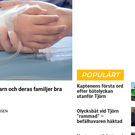
POPULÄRT
Kaptenens första ord
barn och deras familjer bra
efter båtolyckan
utanför Tjörn
Olycksbåt vid Tjörn
”rammad” –
befälhavaren häktad