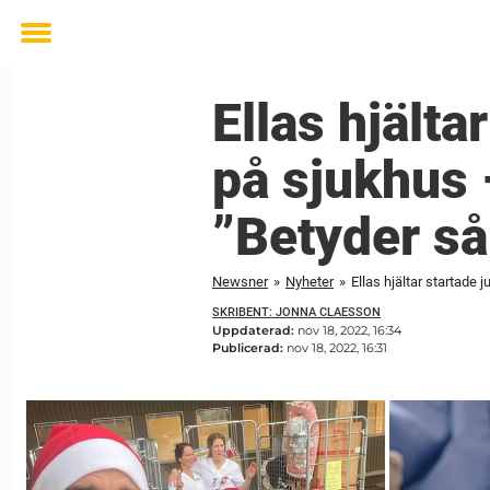
Toggle
menu
Ellas hjälta
på sjukhus 
”Betyder s
Newsner
»
Nyheter
»
Ellas hjältar startade
SKRIBENT: JONNA CLAESSON
Uppdaterad:
nov 18, 2022, 16:34
Publicerad:
nov 18, 2022, 16:31