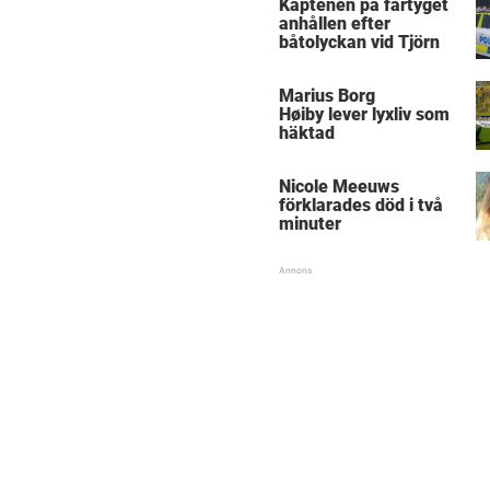
Kaptenen på fartyget
anhållen efter
båtolyckan vid Tjörn
Marius Borg
Høiby lever lyxliv som
häktad
Nicole Meeuws
förklarades död i två
minuter