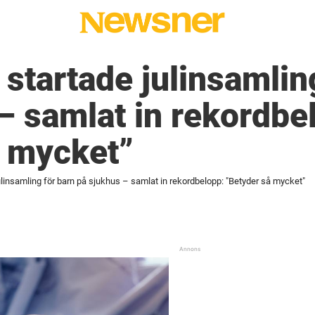
r startade julinsamlin
– samlat in rekordbe
å mycket”
 julinsamling för barn på sjukhus – samlat in rekordbelopp: "Betyder så mycket"