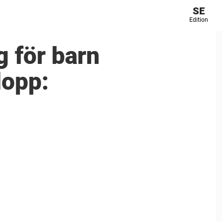
SE
Edition
g för barn
lopp: