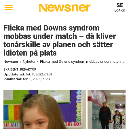
SE
Edition
Toggle
menu
Flicka med Downs syndrom
mobbas under match – då kliver
tonårskille av planen och sätter
idioten på plats
Newsner
»
Nyheter
»
Flicka med Downs syndrom mobbas under match – då kliver tonårskille av planen och sätter idioten på plats
SKRIBENT: REDAKTÖR
Uppdaterad:
feb 11, 2022, 09:31
Publicerad:
feb 11, 2022, 09:20