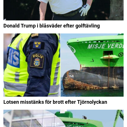
Donald Trump i blåsväder efter golftävling
Lotsen misstänks för brott efter Tjörnolyckan