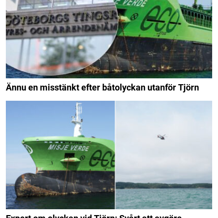
Ännu en misstänkt efter båtolyckan utanför Tjörn