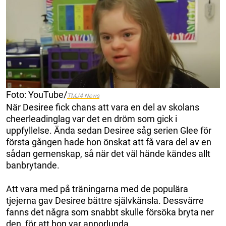
Foto: YouTube/
TMJ4 News
När Desiree fick chans att vara en del av skolans
cheerleadinglag var det en dröm som gick i
uppfyllelse. Ända sedan Desiree såg serien Glee för
första gången hade hon önskat att få vara del av en
sådan gemenskap, så när det väl hände kändes allt
banbrytande.
Att vara med på träningarna med de populära
tjejerna gav Desiree bättre självkänsla. Dessvärre
fanns det några som snabbt skulle försöka bryta ner
den, för att hon var annorlunda.