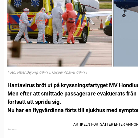
Foto: Peter Dejong /AP/TT, Misper Apawu /AP/TT
Hantavirus bröt ut på kryssningsfartyget MV Hondiu
Men efter att smittade passagerare evakuerats från
fortsatt att sprida sig.
Nu har en flygvärdinna förts till sjukhus med sympto