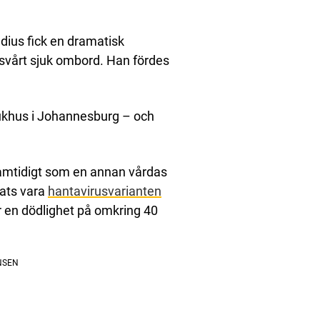
ius fick en dramatisk
 svårt sjuk ombord. Han fördes
ukhus i Johannesburg – och
samtidigt som en annan vårdas
tats vara
hantavirusvarianten
r en dödlighet på omkring 40