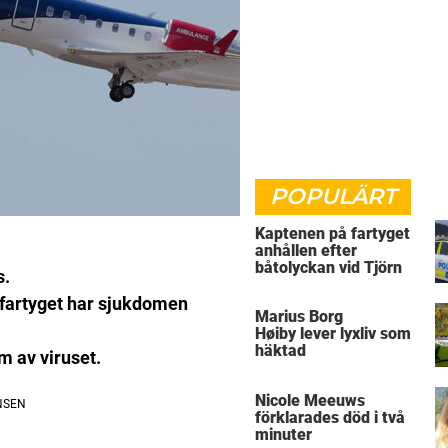
POPULÄRT
Kaptenen på fartyget
anhållen efter
båtolyckan vid Tjörn
s.
 fartyget har sjukdomen
Marius Borg
Høiby lever lyxliv som
häktad
m av viruset.
Nicole Meeuws
förklarades död i två
minuter