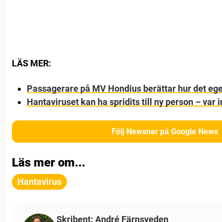
LÄS MER:
Passagerare på MV Hondius berättar hur det eg
Hantaviruset kan ha spridits till ny person – var 
Följ Newsner på Google News
Läs mer om...
Hantavirus
Skribent: André Färnsveden