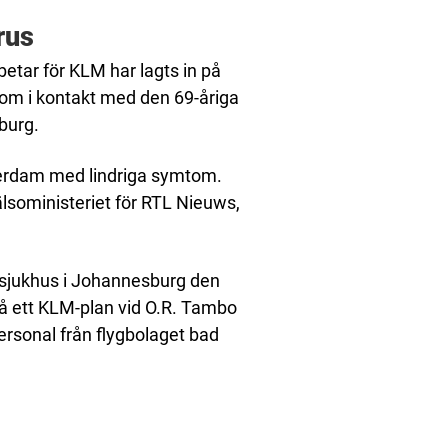
rus
etar för KLM har lagts in på
kom i kontakt med den 69-åriga
burg.
sterdam med lindriga symtom.
älsoministeriet för RTL Nieuws,
 sjukhus i Johannesburg den
på ett KLM-plan vid O.R. Tambo
personal från flygbolaget bad