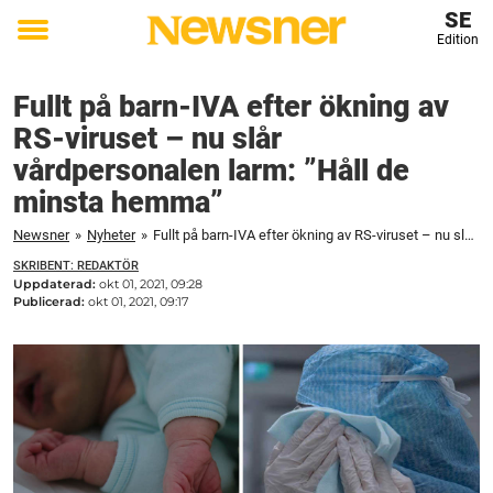
SE
Edition
Toggle
menu
Fullt på barn-IVA efter ökning av
RS-viruset – nu slår
vårdpersonalen larm: ”Håll de
minsta hemma”
Newsner
»
Nyheter
»
Fullt på barn-IVA efter ökning av RS-viruset – nu slår vårdpersonalen larm: "Håll de minsta hemma"
SKRIBENT: REDAKTÖR
Uppdaterad:
okt 01, 2021, 09:28
Publicerad:
okt 01, 2021, 09:17