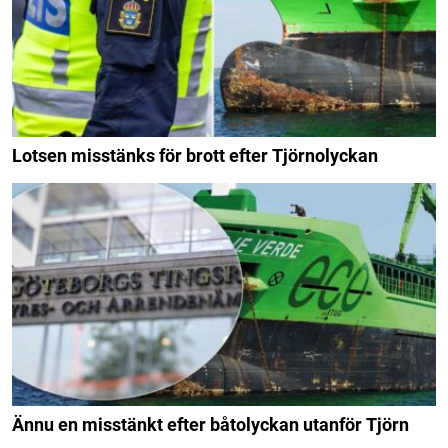
Lotsen misstänks för brott efter Tjörnolyckan
Ännu en misstänkt efter båtolyckan utanför Tjörn