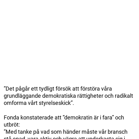
”Det pågår ett tydligt försök att förstöra våra
grundläggande demokratiska rättigheter och radikalt
omforma vårt styrelseskick”.
Fonda konstaterade att ”demokratin är i fara” och
utbröt:
”Med tanke på vad som händer måste vår bransch
stå enad, vara aktiv och vägra att underkasta sig i