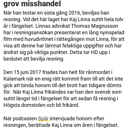
grov misshandel
När han testar en sista gång 2016, beviljas han
resning. Vid det här laget har Kaj Linna suttit hela tolv
år i fängelset. Linnas advokat Thomas Magnusson
har i resningsansökan presenterat en lång nyinspelad
film med huvudvittnet i rättegången mot Linna, för att
visa att denne har lämnat felaktiga uppgifter och har
ändrat sig på viktiga punkter. Detta tar HD upp i
beslutet att bevilja resning.
Den 15 juni 2017 friades han helt för rånmordet i
Kalamark när en enig rätt kommit fram till att det inte
gick att binda honom till det brott han tidigare dömts
för. När Kaj Linna frikändes var han den svensk som
suttit längst tid i fängelset för att sedan få resning i
Högsta domstolen och bli frikänd.
När podcasten
Spår
intervjuade honom efter
resningen, berättade Kaj Linna om åren i fängelset.