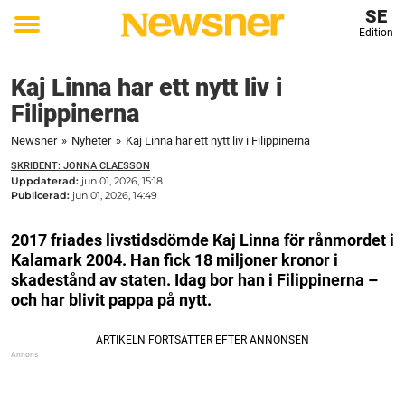
SE
Edition
Toggle
menu
Kaj Linna har ett nytt liv i
Filippinerna
Newsner
»
Nyheter
»
Kaj Linna har ett nytt liv i Filippinerna
SKRIBENT: JONNA CLAESSON
Uppdaterad:
jun 01, 2026, 15:18
Publicerad:
jun 01, 2026, 14:49
2017 friades livstidsdömde Kaj Linna för rånmordet i
Kalamark 2004. Han fick 18 miljoner kronor i
skadestånd av staten. Idag bor han i Filippinerna –
och har blivit pappa på nytt.