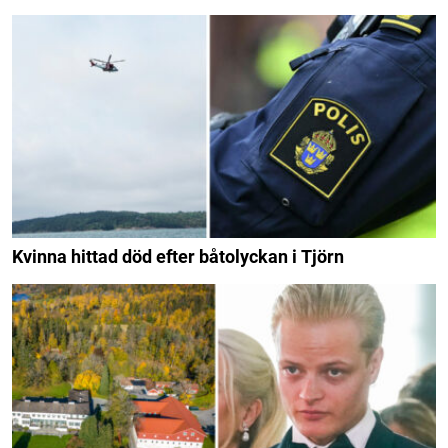
Kvinna hittad död efter båtolyckan i Tjörn