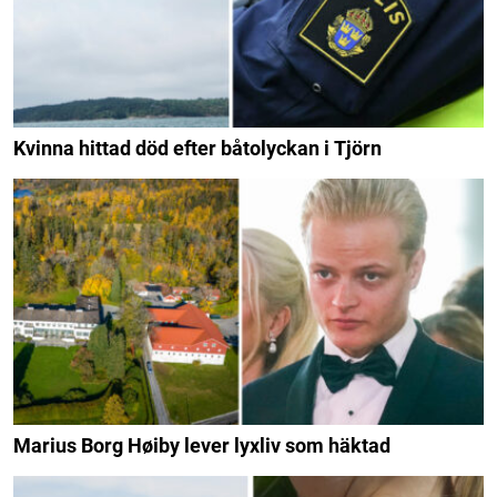
Kvinna hittad död efter båtolyckan i Tjörn
Marius Borg Høiby lever lyxliv som häktad